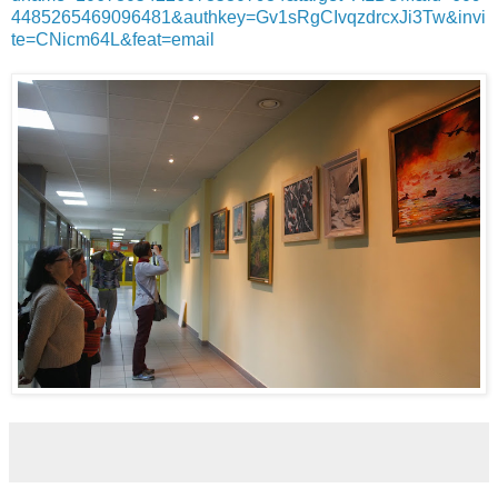
4485265469096481&authkey=Gv1sRgCIvqzdrcxJi3Tw&invi
te=CNicm64L&feat=email