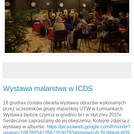
Wystawa malarstwa w ICDS
18 grudnia została otwarta wystawa obrazów wykonanych
przez uczestników grupy malarskiej UTW w Łomiankach.
Wystawa będzie czynna w grudniu br i w styczniu 2015r.
Serdecznie zapraszamy do jej obejrzenia. Kolejne zdjęcia z
wystawy w albumie:
https://picasaweb.google.com/lh/sredir?
uname=106780542266735307934&target=ALBUM&id=609