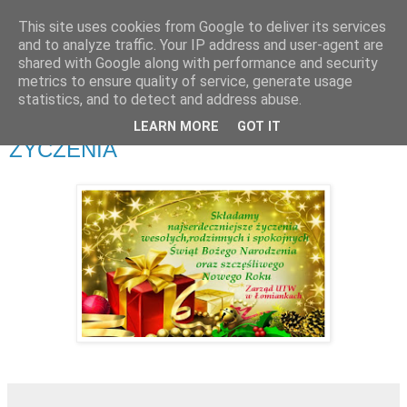
This site uses cookies from Google to deliver its services
UTW Łomianki
and to analyze traffic. Your IP address and user-agent are
shared with Google along with performance and security
metrics to ensure quality of service, generate usage
statistics, and to detect and address abuse.
▼
LEARN MORE
GOT IT
ŻYCZENIA