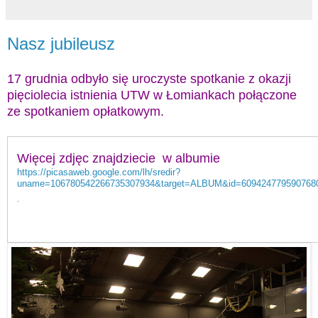
Nasz jubileusz
17 grudnia odbyło się uroczyste spotkanie z okazji
pięciolecia istnienia UTW w Łomiankach połączone
ze spotkaniem opłatkowym.
Więcej zdjęc znajdziecie w albumie
https://picasaweb.google.com/lh/sredir?
uname=106780542266735307934&target=ALBUM&id=609424779590768
.