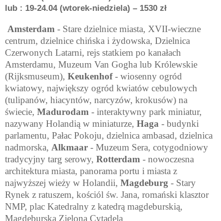
lub : 19-24.04 (wtorek-niedziela) – 1530 zł
Amsterdam
- Stare dzielnice miasta, XVII-wieczne
centrum, dzielnice chińska i żydowska, Dzielnica
Czerwonych Latarni, rejs statkiem po kanałach
Amsterdamu, Muzeum Van Gogha lub Królewskie
(Rijksmuseum),
Keukenhof
- wiosenny ogród
kwiatowy, największy ogród kwiatów cebulowych
(tulipanów, hiacyntów, narcyzów, krokusów) na
świecie,
Madurodam
- interaktywny park miniatur,
nazywany Holandią w miniaturze,
Haga
- budynki
parlamentu, Pałac Pokoju, dzielnica ambasad, dzielnica
nadmorska,
Alkmaar
- Muzeum Sera, cotygodniowy
tradycyjny targ serowy,
Rotterdam
- nowoczesna
architektura miasta, panorama portu i miasta z
najwyższej wieży w Holandii,
Magdeburg
- Stary
Rynek z ratuszem, kościól św. Jana, romański klasztor
NMP, plac Katedralny z katedrą magdeburskią,
Magdeburska Zielona Cytadela