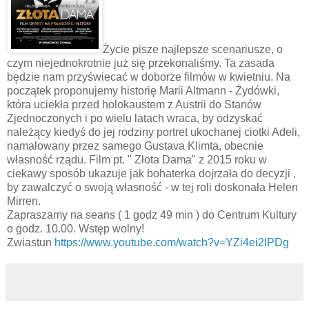
Życie pisze najlepsze scenariusze, o
czym niejednokrotnie już się przekonaliśmy. Ta zasada
będzie nam przyświecać w doborze filmów w kwietniu. Na
początek proponujemy historię Marii Altmann - Żydówki,
która uciekła przed holokaustem z Austrii do Stanów
Zjednoczonych i po wielu latach wraca, by odzyskać
należący kiedyś do jej rodziny portret ukochanej ciotki Adeli,
namalowany przez samego Gustava Klimta, obecnie
własność rządu. Film pt. " Złota Dama" z 2015 roku w
ciekawy sposób ukazuje jak bohaterka dojrzała do decyzji ,
by zawalczyć o swoją własność - w tej roli doskonała Helen
Mirren.
Zapraszamy na seans ( 1 godz 49 min ) do Centrum Kultury
o godz. 10.00. Wstęp wolny!
Zwiastun
https://www.youtube.com/watch?v=YZi4ei2lPDg