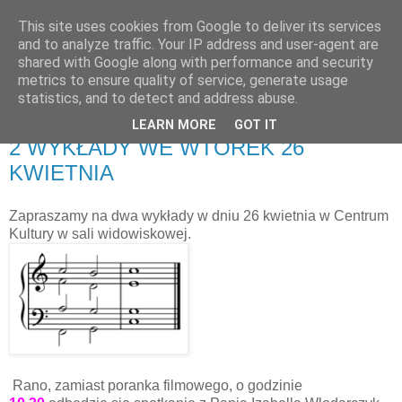
This site uses cookies from Google to deliver its services
UTW Łomianki
and to analyze traffic. Your IP address and user-agent are
shared with Google along with performance and security
metrics to ensure quality of service, generate usage
statistics, and to detect and address abuse.
▼
LEARN MORE
GOT IT
2 WYKŁADY WE WTOREK 26
KWIETNIA
Zapraszamy na dwa wykłady w dniu 26 kwietnia w Centrum
Kultury w sali widowiskowej.
Rano, zamiast poranka filmowego, o godzinie