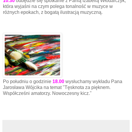
10.30
odbędzie się spotkanie z Panią Izabellą Włodarczyk,
która wyjaśni na czym polega tonalność w muzyce w
różnych epokach, z bogatą ilustracją muzyczną.
Po południu o godzinie
18.00
wysłuchamy wykładu Pana
Jarosława Wójcika na temat "Tęsknota za pięknem.
Współcześni amatorzy. Nowoczesny kicz."