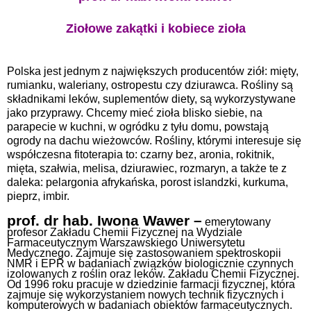
Ziołowe zakątki i kobiece zioła
Polska jest jednym z największych producentów ziół: mięty,
rumianku, waleriany, ostropestu czy dziurawca. Rośliny są
składnikami leków, suplementów diety, są wykorzystywane
jako przyprawy. Chcemy mieć zioła blisko siebie, na
parapecie w kuchni, w ogródku z tyłu domu, powstają
ogrody na dachu wieżowców. Rośliny, którymi interesuje się
współczesna fitoterapia to: czarny bez, aronia, rokitnik,
mięta, szałwia, melisa, dziurawiec, rozmaryn, a także te z
daleka: pelargonia afrykańska, porost islandzki, kurkuma,
pieprz, imbir.
prof. dr hab. Iwona Wawer –
emerytowany
profesor Zakładu Chemii Fizycznej na Wydziale
Farmaceutycznym Warszawskiego Uniwersytetu
Medycznego. Zajmuje się zastosowaniem spektroskopii
NMR i EPR w badaniach związków biologicznie czynnych
izolowanych z roślin oraz leków.
Zakładu Chemii Fizycznej.
Od 1996 roku pracuje w dziedzinie farmacji fizycznej, która
zajmuje się wykorzystaniem nowych technik fizycznych i
komputerowych w badaniach obiektów farmaceutycznych.