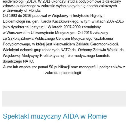
epidemiologii (2013). W 2011 ukończył studia podyplomowe z dziedziny
zdrowia publicznego w zakresie wyłaniających się chorób zakaźnych
w
University of Florida
.
Od 1993 do 2016 pracował w
Wojskowym Instytucie Higieny i
Epidemiologii im. gen. Karola Kaczkowskiego
, w tym w latach 2007-2016
jako dyrektor tej instytucji. W latach 2007-2009 zatrudniony
w
Warszawskim Uniwersytecie Medycznym
. Od 2016 związany
ze
Szkołą Zdrowia Publicznego
Centrum Medycznego Kształcenia
Podyplomowego
, w której jest kierownikiem Zakładu Gerontoonkologii.
Wieloletni członek grup roboczych
NATO
ds. Ochrony Zdrowia Wojsk, ds.
Wojskowej Medycyny Profilaktycznej i bio-medycznego komitetu
doradczego NATO.
Autor lub współautor ponad 50 publikacji oraz monografii i podręczników z
zakresu epidemiologii.
Spektakl muzyczny AIDA w Romie