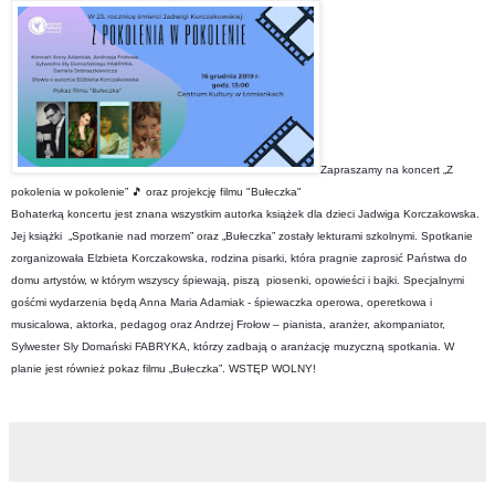
Zapraszamy na koncert „Z 
pokolenia w pokolenie” 🎵 oraz projekcję filmu "Bułeczka"
Bohaterką koncertu jest znana wszystkim autorka książek dla dzieci Jadwiga Korczakowska. 
Jej książki  „Spotkanie nad morzem” oraz „Bułeczka” zostały lekturami szkolnymi. 
Spotkanie 
zorganizowała Elzbieta Korczakowska, rodzina pisarki, która pragnie zaprosić Państwa do 
domu artystów, w którym wszyscy śpiewają, piszą  piosenki, opowieści i bajki. 
Specjalnymi 
gośćmi wydarzenia będą Anna Maria Adamiak - śpiewaczka operowa, operetkowa i 
musicalowa, aktorka, pedagog oraz Andrzej Frołow – pianista, aranżer, akompaniator, 
Sylwester Sly Domański FABRYKA, którzy zadbają o aranżację muzyczną spotkania. W 
planie jest również pokaz filmu „Bułeczka”. WSTĘP WOLNY!