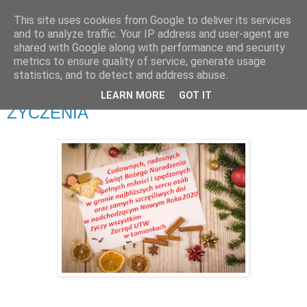
This site uses cookies from Google to deliver its services
UTW Łomianki
and to analyze traffic. Your IP address and user-agent are
shared with Google along with performance and security
metrics to ensure quality of service, generate usage
statistics, and to detect and address abuse.
▼
LEARN MORE
GOT IT
ŻYCZENIA