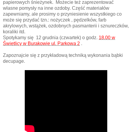
papierowych śnieżynek. Możecie też zaprezentować
własne pomysły na inne ozdoby. Część materiałów
zapewniamy, ale prosimy o przyniesienie wszystkiego co
może się przydać tzn.: nożyczek , pędzelków, farb
akrylowych, wstążek, ozdobnych pasmanterii i sznureczków,
koraliki itd.
Spotykamy się 12 grudnia (czwartek) o godz.
18.00 w
Świetlicy w Burakowie ul. Parkowa 2
.
Zapoznajcie się z przykładową techniką wykonania bąbki
decupage.