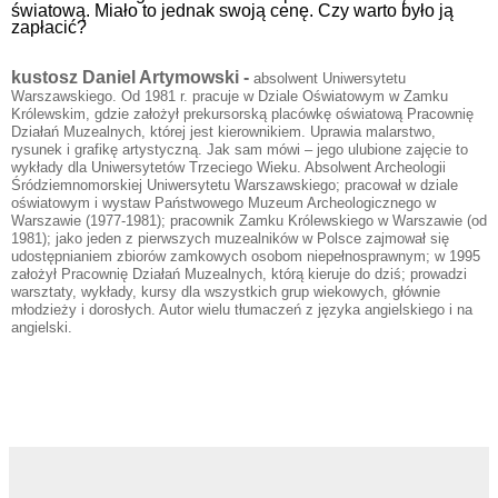
światową. Miało to jednak swoją cenę. Czy warto było ją
zapłacić?
kustosz Daniel Artymowski -
absolwent Uniwersytetu
Warszawskiego. Od 1981 r. pracuje w Dziale Oświatowym w Zamku
Królewskim, gdzie założył prekursorską placówkę oświatową Pracownię
Działań Muzealnych, której jest kierownikiem. Uprawia malarstwo,
rysunek i grafikę artystyczną. Jak sam mówi – jego ulubione zajęcie to
wykłady dla Uniwersytetów Trzeciego Wieku. Absolwent Archeologii
Śródziemnomorskiej Uniwersytetu Warszawskiego; pracował w dziale
oświatowym i wystaw Państwowego Muzeum Archeologicznego w
Warszawie (1977-1981); pracownik Zamku Królewskiego w Warszawie (od
1981); jako jeden z pierwszych muzealników w Polsce zajmował się
udostępnianiem zbiorów zamkowych osobom niepełnosprawnym; w 1995
założył Pracownię Działań Muzealnych, którą kieruje do dziś; prowadzi
warsztaty, wykłady, kursy dla wszystkich grup wiekowych, głównie
młodzieży i dorosłych. Autor wielu tłumaczeń z języka angielskiego i na
angielski.