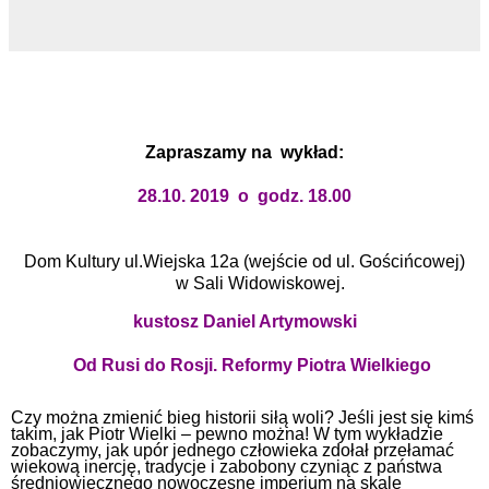
Zapraszamy na wykład:
2
8
.10. 2019 o godz. 18.00
Dom Kultury ul.Wiejska 12a (wejście od ul. Gościńcowej)
w Sali Widowiskowej.
kustosz Daniel Artymowski
Od Rusi do Rosji. Reformy Piotra Wielkiego
Czy można zmienić bieg historii siłą woli? Jeśli jest się kimś
takim, jak Piotr Wielki – pewno można! W tym wykładzie
zobaczymy, jak upór jednego człowieka zdołał przełamać
wiekową inercję, tradycje i zabobony czyniąc z państwa
średniowiecznego nowoczesne imperium na skalę