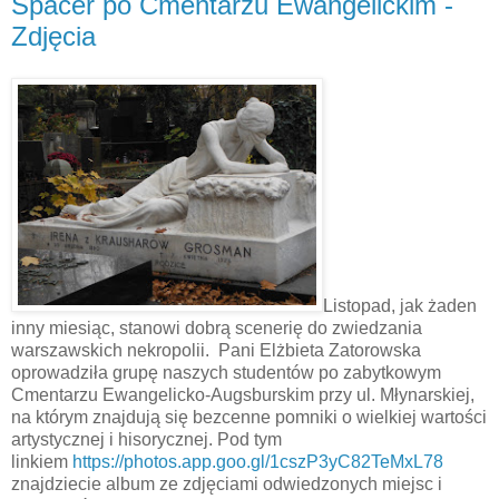
Spacer po Cmentarzu Ewangelickim -
Zdjęcia
Listopad, jak żaden
inny miesiąc, stanowi dobrą scenerię do zwiedzania
warszawskich nekropolii. Pani Elżbieta Zatorowska
oprowadziła grupę naszych studentów po zabytkowym
Cmentarzu Ewangelicko-Augsburskim przy ul. Młynarskiej,
na którym znajdują się bezcenne pomniki o wielkiej wartości
artystycznej i hisorycznej. Pod tym
linkiem
https://photos.app.goo.gl/1cszP3yC82TeMxL78
znajdziecie album ze zdjęciami odwiedzonych miejsc i