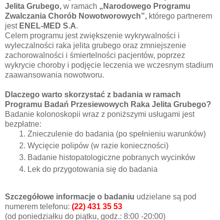
Jelita Grubego,
w ramach
„Narodowego Programu
Zwalczania Chorób Nowotworowych”,
którego partnerem
jest
ENEL-MED S.A
.
Celem programu jest zwiększenie wykrywalności i
wyleczalności raka jelita grubego oraz zmniejszenie
zachorowalności i śmiertelności pacjentów, poprzez
wykrycie choroby i podjęcie leczenia we wczesnym stadium
zaawansowania nowotworu.
Dlaczego warto skorzystać z badania w ramach
Programu Badań Przesiewowych Raka Jelita Grubego?
Badanie kolonoskopii wraz z poniższymi usługami jest
bezpłatne:
Znieczulenie do badania (po spełnieniu warunków)
Wycięcie polipów (w razie konieczności)
Badanie histopatologiczne pobranych wycinków
Lek do przygotowania się do badania
Szczegółowe informacje o badaniu
udzielane są
pod
numerem telefonu:
(22) 431 35 53
(od poniedziałku do piątku, godz.: 8:00 -20:00)