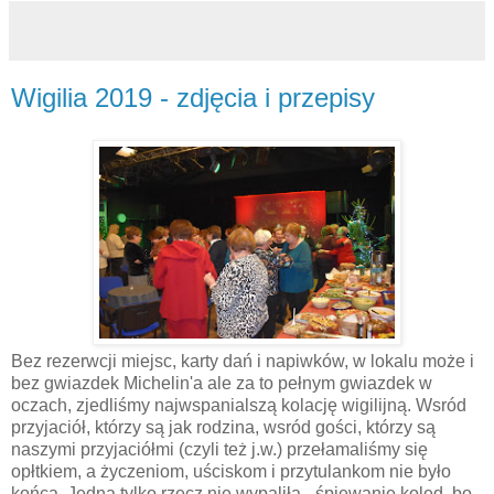
Wigilia 2019 - zdjęcia i przepisy
Bez rezerwcji miejsc, karty dań i napiwków, w lokalu może i
bez gwiazdek Michelin'a ale za to pełnym gwiazdek w
oczach, zjedliśmy najwspanialszą kolację wigilijną. Wsród
przyjaciół, którzy są jak rodzina, wsród gości, którzy są
naszymi przyjaciółmi (czyli też j.w.) przełamaliśmy się
opłtkiem, a życzeniom, uściskom i przytulankom nie było
końca. Jedna tylko rzecz nie wypaliła - śpiewanie kolęd, bo