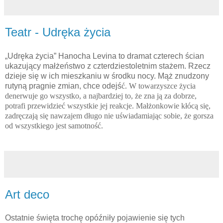
Teatr - Udręka życia
„Udręka życia” Hanocha Levina to dramat czterech ścian
ukazujący małżeństwo z czterdziestoletnim stażem. Rzecz
dzieje się w ich mieszkaniu w środku nocy. Mąż znudzony
rutyną pragnie zmian, chce odejś
ć
. W towarzyszce życia
denerwuje go wszystko, a najbardziej to, że zna ją za dobrze,
potrafi przewidzie
ć wszystkie jej reakcje. Małżonkowie kłócą się,
zadręczają się nawzajem długo nie uświadamiając sobie, że gorsza
od wszystkiego jest samotność.
Art deco
Ostatnie święta trochę opóźniły pojawienie się tych