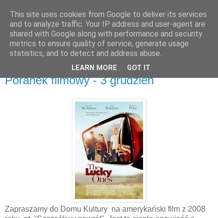
This site uses cookies from Google to deliver its services
UTW Łomianki
and to analyze traffic. Your IP address and user-agent are
shared with Google along with performance and security
metrics to ensure quality of service, generate usage
statistics, and to detect and address abuse.
▼
LEARN MORE
GOT IT
Poranek filmowy - 3 grudzień
Zapraszamy do Domu Kultury na amerykański film z 2008