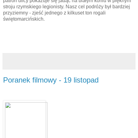
patron ulicy pokazuje się jadąc na białym koniu w pięknym
stroju rzymskiego legionisty. Nasz cel podróży był bardziej
przyziemny - zjeść jednego z kilkuset ton rogali
świętomarcińskich.
Poranek filmowy - 19 listopad