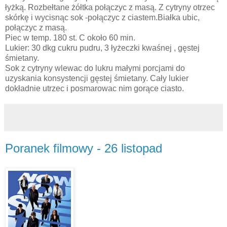
łyżką. Rozbełtane żółtka połączyc z masą. Z cytryny otrzec
skórkę i wycisnąc sok -połączyc z ciastem.Białka ubic,
połączyc z masą.
Piec w temp. 180 st. C około 60 min.
Lukier: 30 dkg cukru pudru, 3 łyżeczki kwaśnej , gęstej
śmietany.
Sok z cytryny wlewac do lukru małymi porcjami do
uzyskania konsystencji gęstej śmietany. Cały lukier
dokładnie utrzec i posmarowac nim gorące ciasto.
Poranek filmowy - 26 listopad