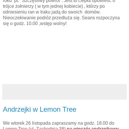
roku pt. "Szczęśliwy powrót". Jest to ciepła opowieść o
trójce żołnierzy ( w tym jednej kobiecie) , którzy po
odniesieniu ran w Iraku jadą do swoich domów.
Nieoczekiwanie podróż przedłuża się. Seans rozpoczyna
się o godz. 10.00 ,wstęp wolny!
Andrzejki w Lemon Tree
We wtorek 26 listopada zapraszamy na godz. 18.00 do
Lemon Tree (ul. Zachodnia 38)
na wieczór andrzejkowy.