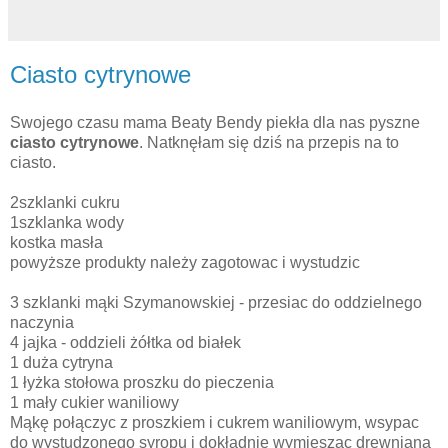
Ciasto cytrynowe
Swojego czasu mama Beaty Bendy piekła dla nas pyszne
ciasto cytrynowe
. Natknęłam się dziś na przepis na to
ciasto.
2szklanki cukru
1szklanka wody
kostka masła
powyższe produkty należy zagotowac i wystudzic
3 szklanki mąki Szymanowskiej - przesiac do oddzielnego
naczynia
4 jajka - oddzieli żółtka od białek
1 duża cytryna
1 łyżka stołowa proszku do pieczenia
1 mały cukier waniliowy
Mąkę połączyc z proszkiem i cukrem waniliowym, wsypac
do wystudzonego syropu i dokładnie wymieszac drewnianą