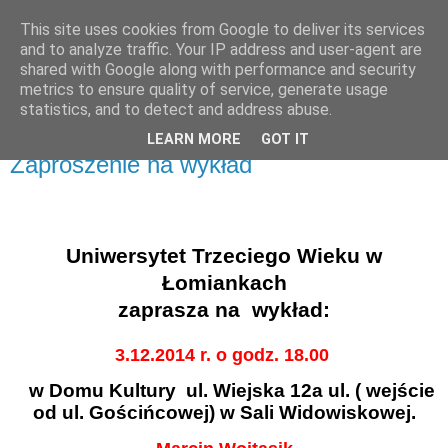
This site uses cookies from Google to deliver its services
UTW Łomianki
and to analyze traffic. Your IP address and user-agent are
shared with Google along with performance and security
metrics to ensure quality of service, generate usage
statistics, and to detect and address abuse.
▼
LEARN MORE
GOT IT
Zaproszenie na wykład
Uniwersytet Trzeciego Wieku w
Łomiankach
zaprasza na
wykład:
3
.12.2014 r. o godz. 18.00
w Domu Kultury
ul. Wiejska 12a ul. ( wejście
od ul. Gościńcowej) w Sali Widowiskowej.