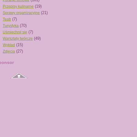
Poranki filmowe
(19)
Przepisy kulinarne
(21)
Sprawy organizacyjne
(7)
Teatr
(70)
Turystyka
(7)
Uśmiechnij się
(49)
Warsztaty twórcze
(15)
Wykład
(27)
Zdjęcia
ponsor