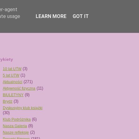
er-agent
rate usage
LEARN MORE
GOT IT
tykiety
(3)
10 lat UTW
(1)
5 lat UTW
(271)
Aktualności
(11)
Aktywność fizyczna
(9)
BIULETYNY
(3)
Brydż
Dyskusyjny klub książki
(30)
(6)
Klub Podróżnika
(8)
Nasza Galeria
(2)
Nasze refleksje
(181)