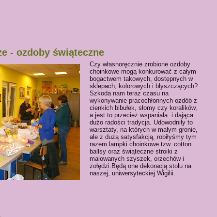
ze - ozdoby świąteczne
Czy własnoręcznie zrobione ozdoby
choinkowe mogą konkurować z całym
bogactwem takowych, dostępnych w
sklepach, kolorowych i błyszczących?
Szkoda nam teraz czasu na
wykonywanie pracochłonnych ozdób z
cienkich bibułek, słomy czy koralików,
a jest to przecież wspaniała i dająca
dużo radości tradycja. Udowodniły to
warsztaty, na których w małym gronie,
ale z dużą satysfakcją, robiłyśmy tym
razem lampki choinkowe tzw. cotton
ballsy oraz świąteczne stroiki z
malowanych szyszek, orzechów i
żołędzi.Będą one dekoracją stołu na
naszej, uniwersyteckiej Wigilii.