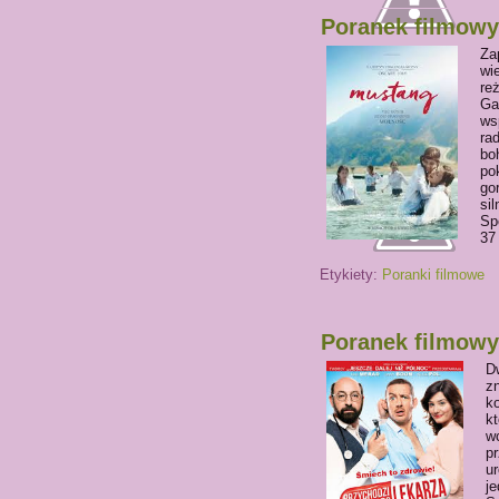
Poranek filmowy 
Za
wi
re
Ga
ws
ra
bo
po
go
si
Sp
37
Etykiety:
Poranki filmowe
Poranek filmowy 
D
z
ko
kt
wc
p
ur
je