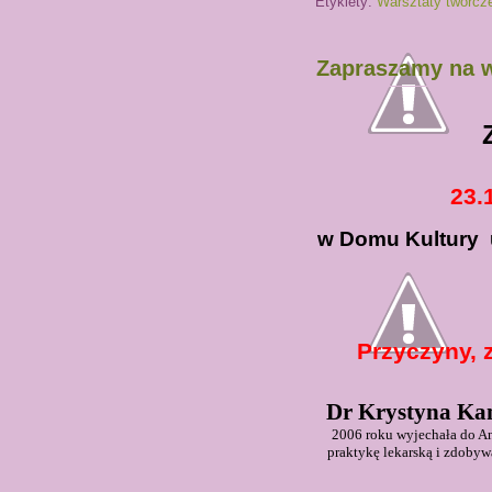
Etykiety:
Warsztaty twórcz
Zapraszamy na 
23.
w Domu Kultury
Przyczyny, 
Dr Krystyna Ka
2006 roku wyjechała do Ang
praktykę lekarską i zdobyw