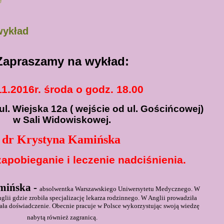
e
wykład
Zapraszamy na wykład:
11.2016r.
środa o godz. 18.00
ul. Wiejska 12a ( wejście od ul. Gościńcowej)
w Sali Widowiskowej.
dr Krystyna
Kamińska
zapobieganie i leczenie nadciśnienia.
mińska -
absolwentka Warszawskiego Uniwersytetu Medycznego. W
lii gdzie zrobiła specjalizację lekarza rodzinnego. W Anglii prowadziła
ała doświadczenie. Obecnie pracuje w Polsce wykorzystując swoją wiedzę
nabytą również zagranicą.