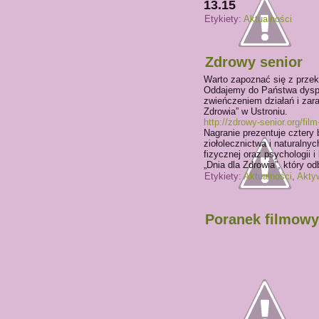
13.15
Etykiety:
Aktualności
Zdrowy senior
Warto zapoznać się z prze
Oddajemy do Państwa dyspo
zwieńczeniem działań i zar
Zdrowia” w Ustroniu.
http://zdrowy-senior.org/fi
Nagranie prezentuje cztery 
ziołolecznictwa i naturalny
fizycznej oraz psychologii i
„Dnia dla Zdrowia”, który o
Etykiety:
Aktualności
,
Akty
Poranek filmowy 