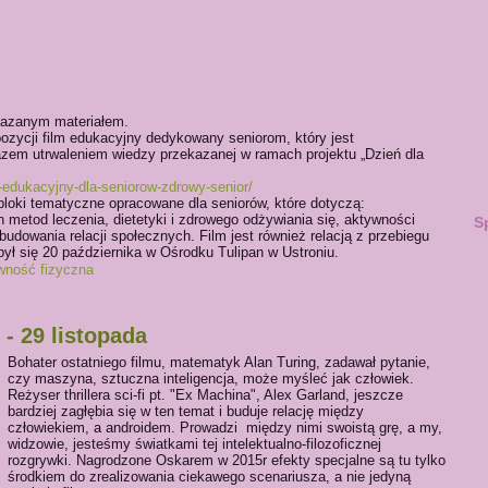
kazanym materiałem.
zycji film edukacyjny dedykowany seniorom, który jest
azem utrwaleniem wiedzy przekazanej w ramach projektu „Dzień dla
lm-edukacyjny-dla-seniorow-zdrowy-senior/
bloki tematyczne opracowane dla seniorów, które dotyczą:
ch metod leczenia, dietetyki i zdrowego odżywiania się, aktywności
S
 budowania relacji społecznych. Film jest również relacją z przebiegu
dbył się 20 października w Ośrodku Tulipan w Ustroniu.
wność fizyczna
- 29 listopada
Bohater ostatniego filmu, matematyk Alan Turing, zadawał pytanie,
czy maszyna, sztuczna inteligencja, może myśleć jak człowiek.
Reżyser thrillera sci-fi pt. "Ex Machina", Alex Garland, jeszcze
bardziej zagłębia się w ten temat i buduje relację między
człowiekiem, a androidem. Prowadzi między nimi swoistą grę, a my,
widzowie, jesteśmy światkami tej intelektualno-filozoficznej
rozgrywki. Nagrodzone Oskarem w 2015r efekty specjalne są tu tylko
środkiem do zrealizowania ciekawego scenariusza, a nie jedyną