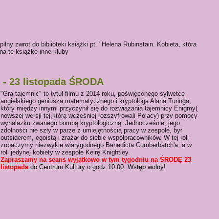
ilny zwrot do biblioteki książki pt. "Helena Rubinstain. Kobieta, która
na tę książkę inne kluby
 - 23 listopada ŚRODA
"Gra tajemnic" to tytuł filmu z 2014 roku, poświęconego sylwetce
angielskiego geniusza matematycznego i kryptologa Alana Turinga,
który między innymi przyczynił się do rozwiązania tajemnicy Enigmy(
nowszej wersji tej,którą wcześniej rozszyfrowali Polacy) przy pomocy
wynalazku zwanego bombą kryptologiczną. Jednocześnie, jego
zdolności nie szły w parze z umiejętnością pracy w zespole, był
outsiderem, egoistą i zrażał do siebie współpracowników. W tej roli
zobaczymy niezwykle wiarygodnego Benedicta Cumberbatch'a, a w
roli jedynej kobiety w zespole Keirę Knightley.
Zapraszamy na seans wyjątkowo w tym tygodniu na ŚRODĘ 23
listopada
do Centrum Kultury o godz.10.00. Wstęp wolny!