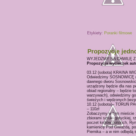
Etykiety:
Poranki filmowe
Propozycje jedn
WYJEDŹMY NA CHWILĘ Z
Propozycja wycieczek auto
03.12 (sobota) KRAINA WI
Odwiedzimy SOSNOWICĘ (woj
dawnego dworu Sosnowskich
urządzony będzie dla nas p
obiad regionalny – będzie t
warzywach), odwiedzimy go
świeżych i wędzonych bezp
10.12 (sobota)– TORUŃ
– 110zł
Zobaczymy w tym mieście :
zbiorami sztuki gotyckiej, 
poczet królów polskich, Ryn
kamienicę Pod Gwiazdą, po
Piernika – a w nim odbędą s