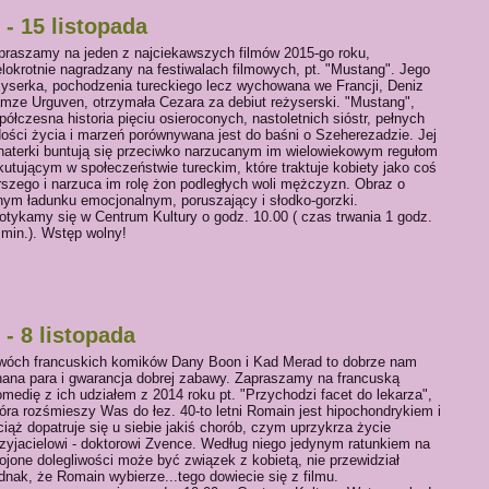
- 15 listopada
praszamy na jeden z najciekawszych filmów 2015-go roku,
elokrotnie nagradzany na festiwalach filmowych, pt. "Mustang". Jego
żyserka, pochodzenia tureckiego lecz wychowana we Francji, Deniz
mze Urguven, otrzymała Cezara za debiut reżyserski. "Mustang",
półczesna historia pięciu osieroconych, nastoletnich sióstr, pełnych
dości życia i marzeń porównywana jest do baśni o Szeherezadzie. Jej
haterki buntują się przeciwko narzucanym im wielowiekowym regułom
kutującym w społeczeństwie tureckim, które traktuje kobiety jako coś
rszego i narzuca im rolę żon podległych woli mężczyzn. Obraz o
lnym ładunku emocjonalnym, poruszający i słodko-gorzki.
otykamy się w Centrum Kultury o godz. 10.00 ( czas trwania 1 godz.
 min.). Wstęp wolny!
- 8 listopada
wóch francuskich komików Dany Boon i Kad Merad to dobrze nam
nana para i gwarancja dobrej zabawy. Zapraszamy na francuską
medię z ich udziałem z 2014 roku pt. "Przychodzi facet do lekarza",
óra rozśmieszy Was do łez. 40-to letni Romain jest hipochondrykiem i
iąż dopatruje się u siebie jakiś chorób, czym uprzykrza życie
rzyjacielowi - doktorowi Zvence. Według niego jedynym ratunkiem na
ojone dolegliwości może być związek z kobietą, nie przewidział
dnak, że Romain wybierze...tego dowiecie się z filmu.