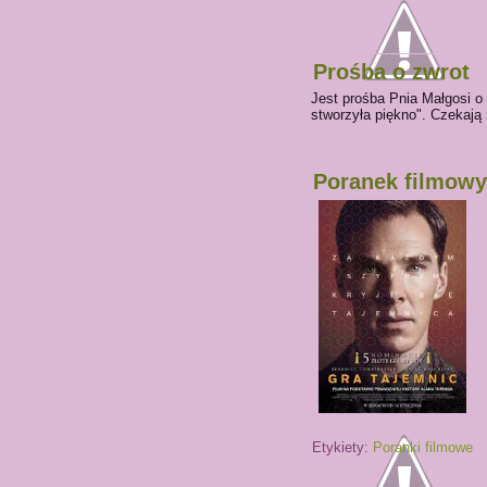
Prośba o zwrot
Jest prośba Pnia Małgosi o p
stworzyła piękno". Czekają 
Poranek filmowy
Etykiety:
Poranki filmowe