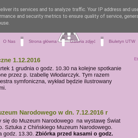
liver its services and to analyze traffic. Your IP address and us
rmance and security metrics to ensure quality of service, gene
buse.
O Nas
Strona główna
Galeria zdjęć
Biuletyn UTW
E
zne 1.12.2016
ek 1 grudnia o godz. 10.30 na kolejne spotkanie
e przez p. Izabellę Włodarczyk. Tym razem
estra symfoniczna, wykład będzie ilustrowany
mi.
zeum Narodowego w dn. 7.12.2016 r
my się do Muzeum Narodowego na wystawę Świat
o. Sztuka z Chińskiego Muzeum Narodowego.
 godz. 13.30.
Zbiórka przed kasami o godz.