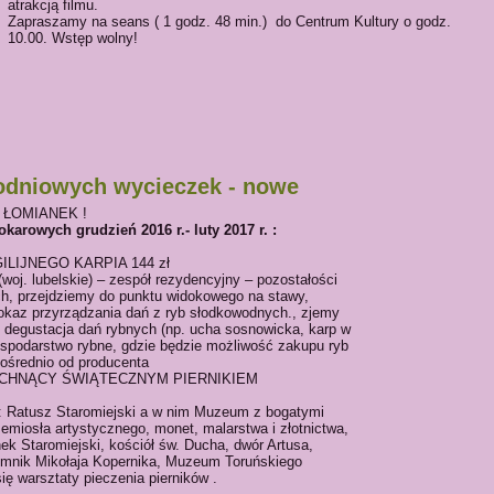
atrakcją filmu.
Zapraszamy na seans ( 1 godz. 48 min.) do Centrum Kultury o godz.
10.00. Wstęp wolny!
odniowych wycieczek - nowe
 ŁOMIANEK !
karowych grudzień 2016 r.- luty 2017 r. :
GILIJNEGO KARPIA 144 zł
. lubelskie) – zespół rezydencyjny – pozostałości
, przejdziemy do punktu widokowego na stawy,
okaz przyrządzania dań z ryb słodkowodnych., zjemy
o degustacja dań rybnych (np. ucha sosnowicka, karp w
spodarstwo rybne, gdzie będzie możliwość zakupu ryb
ośrednio od producenta
 PACHNĄCY ŚWIĄTECZNYM PIERNIKIEM
 Ratusz Staromiejski a w nim Muzeum z bogatymi
rzemiosła artystycznego, monet, malarstwa i złotnictwa,
ek Staromiejski, kościół św. Ducha, dwór Artusa,
mnik Mikołaja Kopernika, Muzeum Toruńskiego
ię warsztaty pieczenia pierników .