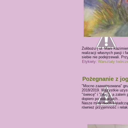
Żolibożu ( ul. Marii Kazimi
realizacji własnych pasji i
siebie nie podejrzewali. Prz
Etykiety:
Warsztaty twórcz
Pożegnanie z jog
"Mocno zaawansowana" grup
2018/2019. Wszystkie uzyska
"świecę" i "pług"), a zate
dopiero po wakacjach...
Nasze miny niech świadczą o
również przyjemność i relak