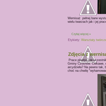
Wernisaż pełnej barw wystaw
wielu twarzach jak i jej prac
Czytaj więcej »
Etykiety:
Warsztaty twórcz
Zdjęcia z wernis
Prace plastyczne uczestnik
Gminy Czosnów. Ciekawe, cz
arcydzieła? Na pewno tak, 
choć na chwilę "wyhamować