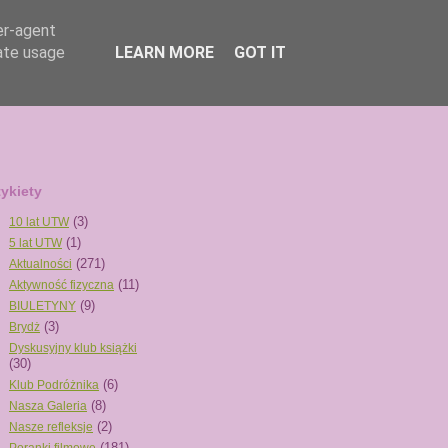
er-agent
rate usage
LEARN MORE
GOT IT
tykiety
(3)
10 lat UTW
(1)
5 lat UTW
(271)
Aktualności
(11)
Aktywność fizyczna
(9)
BIULETYNY
(3)
Brydż
Dyskusyjny klub książki
(30)
(6)
Klub Podróżnika
(8)
Nasza Galeria
(2)
Nasze refleksje
(181)