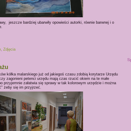
y, jeszcze bardziej ubarwiły opowieści autorki, równie barwnej i o
e.
e
,
Zdjęcia
S
ażu
ów kółka malarskiego już od jakiegoś czasu zdobią korytarze Urzędu
y zagonieni petenci urzędu mają czas rzucić okiem na te małe
bo przyjemnie załatwia się sprawy w tak kolorowym urzędzie i można
" żeby się im przyjrzeć.