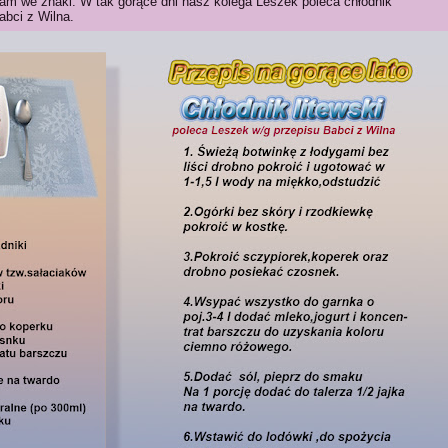
am we znaki. W tak gorące dni nasz kolega Leszek poleca chłodnik
abci z Wilna.