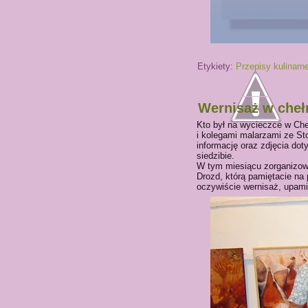
Etykiety:
Przepisy kulinarn
Wernisaż w chełm
Kto był na wycieczce w Ch
i kolegami malarzami ze St
informację oraz zdjęcia dot
siedzibie.
W tym miesiącu zorganizowa
Drozd, którą pamiętacie na
oczywiście wernisaż, upami