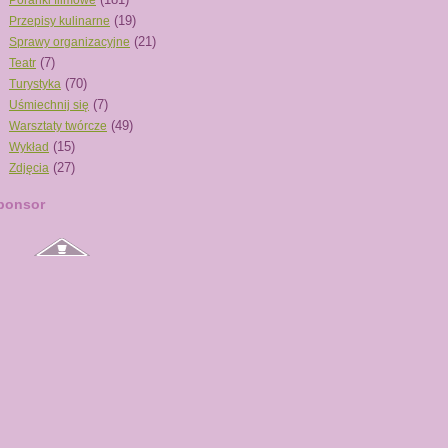
Poranki filmowe
(19)
Przepisy kulinarne
(21)
Sprawy organizacyjne
(7)
Teatr
(70)
Turystyka
(7)
Uśmiechnij się
(49)
Warsztaty twórcze
(15)
Wykład
(27)
Zdjęcia
ponsor