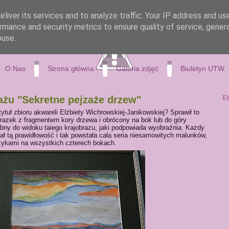
liver its services and to analyze traffic. Your IP address and us
rmance and security metrics to ensure quality of service, gene
buse.
O Nas
Strona główna
Galeria zdjęć
Biuletyn UTW
E
ażu "Sekretne pejzaże drzew"
tytuł zbioru akwareli Elżbiety Wichrowskiej-Janikowskiej? Sprawił to
azek z fragmentem kory drzewa i obrócony na bok lub do góry
bny do widoku taiego krajobrazu, jaki podpowiada wyobraźnia. Każdy
ał tą prawidłowość i tak powstała cała seria niesamowitych malunków,
zykami na wszystkich czterech bokach.