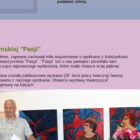
e
skiej "Pasji"
ełmie, zapewne zachował miłe wspomnienie o spotkaniu z koleżankami
owarzyszenia "Pasja". "Pasja" też o nas pamięta i przesłała nam
yczące najnowszego wydarzenia, które miało miejsce w jej pięknej
na została jubileuszowa wystawa (20 lecie pracy twórczej) Iwonny
 pewno z naszego spotkania. Otwarciu wystawy towarzyszył
ętniony na fotkach.