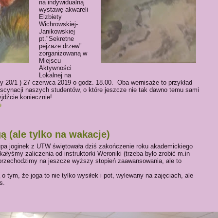
na indywidualną
wystawę akwareli
Elzbiety
Wichrowskiej-
Janikowskiej
pt."Sekretne
pejzaże drzew"
zorganizowaną w
Miejscu
Aktywności
Lokalnej na
ery 20/1 ) 27 czerwca 2019 o godz. 18.00. Oba wernisaże to przykład
 fascynacji naszych studentów, o które jeszcze nie tak dawno temu sami
yjdźcie koniecznie!
e
ą (ale tylko na wakacje)
a joginek z UTW świętowała dziś zakończenie roku akademickiego
łyśmy zaliczenia od instruktorki Weroniki (trzeba było zrobić m.in
m przechodzimy na jeszcze wyższy stopień zaawansowania, ale to
 tym, że joga to nie tylko wysiłek i pot, wylewany na zajęciach, ale
s.