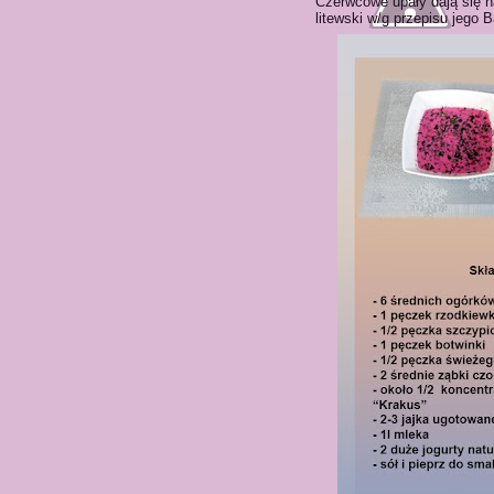
Czerwcowe upały dają się n
litewski w/g przepisu jego B