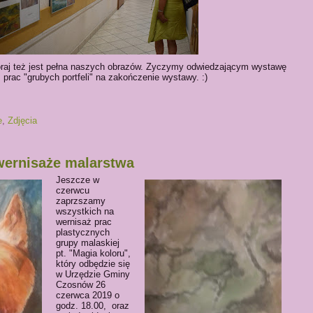
oraj też jest pełna naszych obrazów. Zyczymy odwiedzającym wystawę
 prac "grubych portfeli" na zakończenie wystawy. :)
e
,
Zdjęcia
wernisaże malarstwa
Jeszcze w
czerwcu
zaprzszamy
wszystkich na
wernisaż prac
plastycznych
grupy malaskiej
pt. "Magia koloru",
który odbędzie się
w Urzędzie Gminy
Czosnów 26
czerwca 2019 o
godz. 18.00, oraz