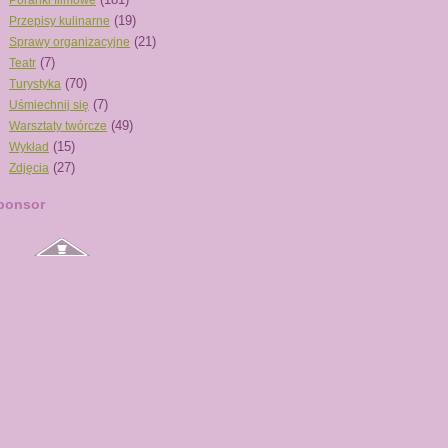
Poranki filmowe
(19)
Przepisy kulinarne
(21)
Sprawy organizacyjne
(7)
Teatr
(70)
Turystyka
(7)
Uśmiechnij się
(49)
Warsztaty twórcze
(15)
Wykład
(27)
Zdjęcia
ponsor