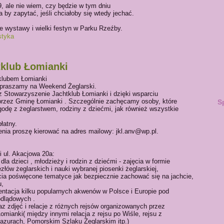
9, ale nie wiem, czy będzie w tym dniu
a by zapytać, jeśli chciałoby się wtedy jechać.
e wystawy i wielki festyn w Parku Rzeźby.
styka
klub Łomianki
klubem Łomianki
 zapraszamy na Weekend Żeglarski.
 Stowarzyszenie Jachtklub Łomianki i dzięki wsparciu
rzez Gminę Łomianki . Szczególnie zachęcamy osoby, które
S
odę z żeglarstwem, rodziny z dziećmi, jak również wszystkie
łatny.
enia proszę kierować na adres mailowy: jkl.anv@wp.pl.
i ul. Akacjowa 20a:
 dla dzieci , młodzieży i rodzin z dziećmi - zajęcia w formie
łów żeglarskich i nauki wybranej piosenki żeglarskiej,
ęcia poświęcone tematyce jak bezpiecznie zachować się na jachcie,
u,
zentacja kilku popularnych akwenów w Polsce i Europie pod
ódlądowych .
az zdjęć i relacje z różnych rejsów organizowanych przez
mianki( między innymi relacja z rejsu po Wiśle, rejsu z
azurach, Pomorskim Szlaku Żeglarskim itp.)