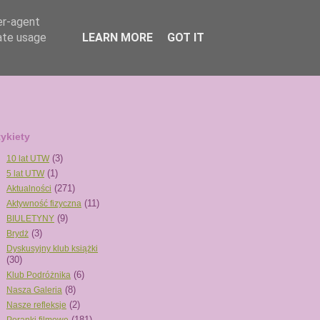
er-agent
rate usage
LEARN MORE
GOT IT
tykiety
(3)
10 lat UTW
(1)
5 lat UTW
(271)
Aktualności
(11)
Aktywność fizyczna
(9)
BIULETYNY
(3)
Brydż
Dyskusyjny klub książki
(30)
(6)
Klub Podróżnika
(8)
Nasza Galeria
(2)
Nasze refleksje
(181)