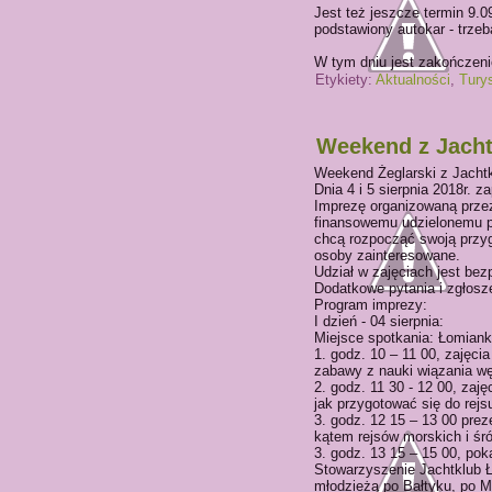
Jest też jeszcze termin 9.0
podstawiony autokar - trzeb
W tym dniu jest zakończeni
Etykiety:
Aktualności
,
Tury
Weekend z Jacht
Weekend Żeglarski z Jacht
Dnia 4 i 5 sierpnia 2018r.
Imprezę organizowaną przez
finansowemu udzielonemu p
chcą rozpocząć swoją przyg
osoby zainteresowane.
Udział w zajęciach jest bezp
Dodatkowe pytania i zgłosz
Program imprezy:
I dzień - 04 sierpnia:
Miejsce spotkania: Łomiank
1. godz. 10 – 11 00, zajęcia
zabawy z nauki wiązania węz
2. godz. 11 30 - 12 00, zaj
jak przygotować się do rejs
3. godz. 12 15 – 13 00 pre
kątem rejsów morskich i śr
3. godz. 13 15 – 15 00, pok
Stowarzyszenie Jachtklub Ło
młodzieżą po Bałtyku, po M