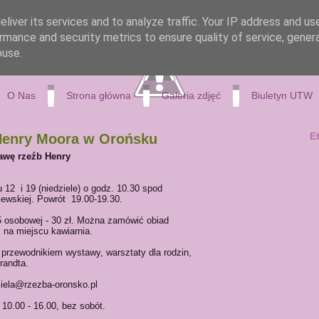
liver its services and to analyze traffic. Your IP address and us
rmance and security metrics to ensure quality of service, gene
buse.
O Nas
Strona główna
Galeria zdjęć
Biuletyn UTW
E
Henry Moora w Orońsku
awę rzeźb Henry
 12 i 19 (niedziele) o godz. 10.30 spod
lewskiej. Powrót 19.00-19.30.
 5 osobowej - 30 zł. Można zamówić obiad
ż na miejscu kawiarnia.
 przewodnikiem wystawy, warsztaty dla rodzin,
randta.
ziela@rzezba-oronsko.pl
d 10.00 - 16.00, bez sobót.