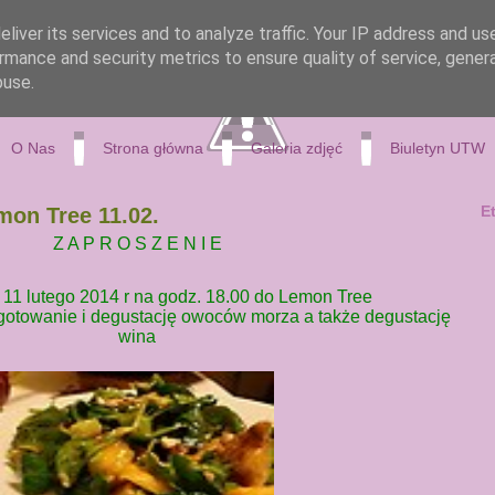
liver its services and to analyze traffic. Your IP address and us
rmance and security metrics to ensure quality of service, gene
buse.
O Nas
Strona główna
Galeria zdjęć
Biuletyn UTW
E
on Tree 11.02.
Z A P R O S Z E N I E
11 lutego 2014 r na godz. 18.00 do Lemon Tree
 gotowanie i degustację owoców morza a także degustację
wina