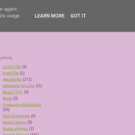
er-agent
rate usage
LEARN MORE
GOT IT
tykiety
(3)
10 lat UTW
(1)
5 lat UTW
(271)
Aktualności
(11)
Aktywność fizyczna
(9)
BIULETYNY
(3)
Brydż
Dyskusyjny klub książki
(30)
(6)
Klub Podróżnika
(8)
Nasza Galeria
(2)
Nasze refleksje
(181)