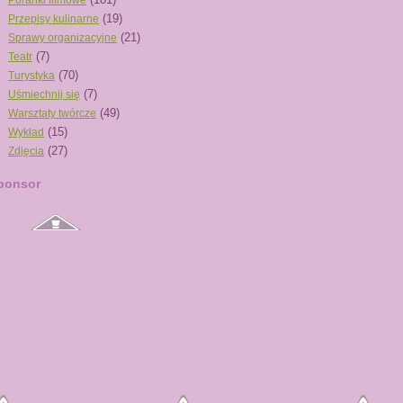
Poranki filmowe
(19)
Przepisy kulinarne
(21)
Sprawy organizacyjne
(7)
Teatr
(70)
Turystyka
(7)
Uśmiechnij się
(49)
Warsztaty twórcze
(15)
Wykład
(27)
Zdjęcia
ponsor