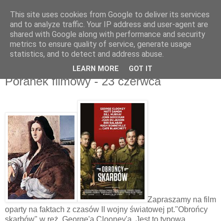
This site uses cookies from Google to deliver its services
UTW Łomianki
and to analyze traffic. Your IP address and user-agent are
shared with Google along with performance and security
metrics to ensure quality of service, generate usage
statistics, and to detect and address abuse.
▼
LEARN MORE
GOT IT
Poranek filmowy - 23 czerwca
Zapraszamy na film
oparty na faktach z czasów II wojny światowej pt."Obrońcy
skarbów" w reż. George'a Clooney'a. Jest to typowa