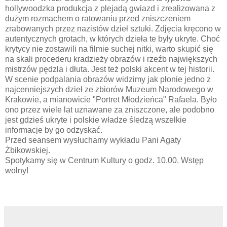
hollywoodzka produkcja z plejadą gwiazd i zrealizowana z
dużym rozmachem o ratowaniu przed zniszczeniem
zrabowanych przez nazistów dzieł sztuki. Zdjęcia kręcono w
autentycznych grotach, w których dzieła te były ukryte. Choć
krytycy nie zostawili na filmie suchej nitki, warto skupić się
na skali procederu kradzieży obrazów i rzeźb największych
mistrzów pędzla i dłuta. Jest też polski akcent w tej historii.
W scenie podpalania obrazów widzimy jak płonie jedno z
najcenniejszych dzieł ze zbiorów Muzeum Narodowego w
Krakowie, a mianowicie "Portret Młodzieńca" Rafaela. Było
ono przez wiele lat uznawane za zniszczone, ale podobno
jest gdzieś ukryte i polskie władze śledzą wszelkie
informacje by go odzyskać.
Przed seansem wysłuchamy wykładu Pani Agaty
Żbikowskiej.
Spotykamy się w Centrum Kultury o godz. 10.00. Wstęp
wolny!