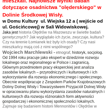
mieszkali. Najnowsze wyniki badań
dotyczące osadnictwa "olęderskiego" w
Dolinie Środkowej Wisły.
w Domu Kultury
ul. Wiejska 12 a ( wejście od
ul. Gościńcowej) w Sali Widowiskowej
.
Jaka jest
historia Olędrów na Mazowszu w świetle badań
genetycznych? Jak wyglądało ich życie, zwyczaje, kultura?
Czy na terenie Łomianek też były ich osady? Czy nasi
mieszkańcy mają coś z nimi wspólnego?
Wojciech Marchlewski
-
etnograf,
historyk, socjolog.
Od 1994 roku pracuje jako ekspert w dziedzinie rozwoju
lokalnego oraz regionalnego w Polsce i zagranicą.
Głównym przedmiotem pracy eksperckiej jest analiza
zasobów lokalnych – przyrodniczych i kulturowych i ich
wykorzystanie dla rozwoju ekonomicznego i społecznego.
Obecnie współpracuje z Zespołem Parków Krajobrazowych
Doliny Dolnej Wisły i Towarzystwem Przyjaciół Dolnej Wisły
w opracowaniu planu wykorzystania zasobów naturalnych i
kulturowych dla rozwoju różnorakich form aktywności
gospodarczej i ekonomicznej społeczności lokalnych.
Zajmuje się badaniem historii Mennonitów i Olędrów w