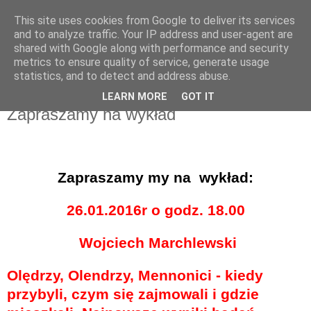
This site uses cookies from Google to deliver its services
UTW Łomianki
and to analyze traffic. Your IP address and user-agent are
shared with Google along with performance and security
metrics to ensure quality of service, generate usage
statistics, and to detect and address abuse.
▼
LEARN MORE
GOT IT
Zapraszamy na wykład
Zapraszamy my na
wykład:
26.01.2016r o godz. 18.00
Wojciech Marchlewski
Olędrzy, Olendrzy, Mennonici - kiedy
przybyli, czym się zajmowali i gdzie