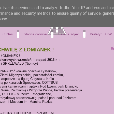
liver its services and to analyze traffic. Your IP address and us
rmance and security metrics to ensure quality of service, gene
buse.
O Nas
Strona główna
Galeria zdjęć
Biuletyn UTW
E
HWILĘ Z ŁOMIANEK !
 ŁOMIANEK !
karowych wrzesień- listopad 2016 r. :
A i SPREEWALD (Niemcy)
ARADYŻ -dawne opactwo cystersów,
mi Międzyrzeckiej, pozostałości zamku,
spółczesną figurę Chrystusa Króla
zią po kanałach Spreewaldu, COTTBUS
rymi kamienicami i apteką Pod Lwem, park Branicki,
na, Palmiarnię i Wzgórze Winne, będzie prezentacja
na, OCHLA – Muzeum Etnograficzne,
ytkową parowozownię, pałac i park nad Jeziorem
uszem i Muzeum im. Marcina Rożka.
ela) – BORY TUCHOLSKIE. SZLAKIEM