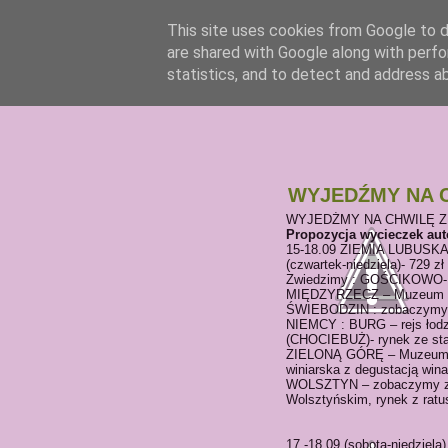
This site uses cookies from Google to de
are shared with Google along with perfo
statistics, and to detect and address a
WYJEDŹMY NA C
WYJEDŹMY NA CHWILĘ Z
Propozycja wycieczek auto
15-18.09 ZIEMIA LUBUSK
(czwartek-niedziela)- 729 zł
Zwiedzimy : GOŚCIKOWO-P
MIĘDZYRZECZ – Muzeum Zie
ŚWIEBODZIN : zobaczymy w
NIEMCY : BURG – rejs łod
(CHOCIEBUŻ)- rynek ze sta
ZIELONĄ GÓRĘ – Muzeum Wi
winiarska z degustacją wi
WOLSZTYN – zobaczymy zab
Wolsztyńskim, rynek z rat
17 -18.09 (sobota-niedzi