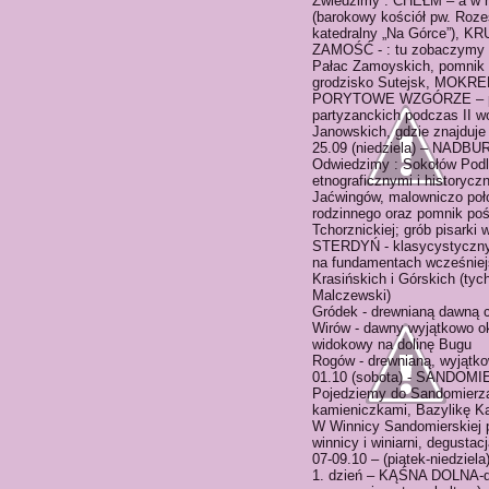
Zwiedzimy : CHEŁM – a w n
(barokowy kościół pw. Roze
katedralny „Na Górce”), KR
ZAMOŚĆ - : tu zobaczymy fo
Pałac Zamoyskich, pomnik
grodzisko Sutejsk, MOKREL
PORYTOWE WZGÓRZE – pomni
partyzanckich podczas II 
Janowskich, gdzie znajduje 
25.09 (niedziela) – NAD
Odwiedzimy : Sokołów Podl
etnograficznymi i historyc
Jaćwingów, malowniczo poł
rodzinnego oraz pomnik poś
Tchorznickiej; grób pisarki
STERDYŃ - klasycystyczny 
na fundamentach wcześniejs
Krasińskich i Górskich (tyc
Malczewski)
Gródek - drewnianą dawną c
Wirów - dawny wyjątkowo o
widokowy na dolinę Bugu
Rogów - drewnianą, wyjątk
01.10 (sobota) - SANDOMI
Pojedziemy do Sandomierza
kamieniczkami, Bazylikę Ka
W Winnicy Sandomierskiej p
winnicy i winiarni, degusta
07-09.10 – (piątek-niedzie
1. dzień – KĄŚNA DOLNA-dw