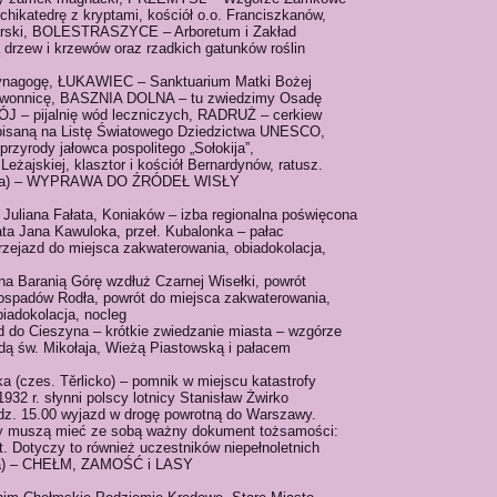
hikatedrę z kryptami, kościół o.o. Franciszkanów,
tarski, BOLESTRASZYCE – Arboretum i Zakład
ją drzew i krzewów oraz rzadkich gatunków roślin
nagogę, ŁUKAWIEC – Sanktuarium Matki Bożej
dzwonnicę, BASZNIA DOLNA – tu zwiedzimy Osadę
 – pijalnię wód leczniczych, RADRUŻ – cerkiew
wpisaną na Listę Światowego Dziedzictwa UNESCO,
zyrody jałowca pospolitego „Sołokija”,
ajskiej, klasztor i kościół Bernardynów, ratusz.
dziela) – WYPRAWA DO ŹRÓDEŁ WISŁY
 Juliana Fałata, Koniaków – izba regionalna poświęcona
ata Jana Kawuloka, przeł. Kubalonka – pałac
rzejazd do miejsca zakwaterowania, obiadokolacja,
 na Baranią Górę wzdłuż Czarnej Wisełki, powrót
dospadów Rodła, powrót do miejsca zakwaterowania,
iadokolacja, nocleg
zd do Cieszyna – krótkie zwiedzanie miasta – wzgórze
ą św. Mikołaja, Wieżą Piastowską i pałacem
a (czes. Těrlicko) – pomnik w miejscu katastrofy
 1932 r. słynni polscy lotnicy Stanisław Żwirko
odz. 15.00 wyjazd w drogę powrotną do Warszawy.
y muszą mieć ze sobą ważny dokument tożsamości:
. Dotyczy to również uczestników niepełnoletnich
ela) – CHEŁM, ZAMOŚĆ i LASY