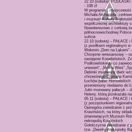
22.10 (sobota)- PODLA
- 108 zł
W programie : miejscowość 
Michała Archanioła, cerkie
i muzeum Kultury Białorusk
współczesnej architektury s
Nowoberezowo z cerkwią św.
północnowschodniej Polsce 
suficie
22.10 (sobota) – PAŁACE
(z posiłkiem regionalnym w 
Wołomin „Dom na Łąkami” 
Chrzęsne renesansowy – od
następnie Kotarbińskich. Z
Podkowińskiego co zaowoco
uniesień”, „Mokra Wieś” „Sp
Dębinki murowany dwór wzn
chrzestnego Cypriana Kami
Łochów pałac Hornowskich z
przeniesiony niedawno do Ł
Julin murowany pałacyk – 
Heleny, którą przekazała na
05.11 (sobota) – PAŁA
(z poczęstunkiem regionalny
Opinogóra zwiedzanie z pr
Krasińskich, na który skład
(stanowiących Muzeum Roma
nekropolią Krasińskich
Gołotczyzna zwiedzanie z
tzw. „Dworku Aleksandry B