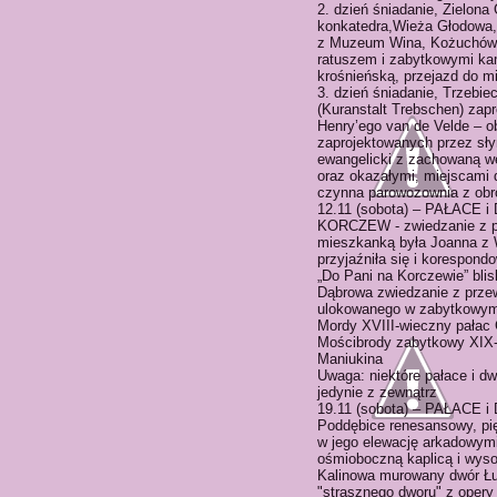
2. dzień śniadanie, Zielona
konkatedra,Wieża Głodowa,
z Muzeum Wina, Kożuchów –
ratuszem i zabytkowymi kam
krośnieńską, przejazd do m
3. dzień śniadanie, Trzebie
(Kuranstalt Trebschen) zap
Henry’ego van de Velde – o
zaprojektowanych przez sł
ewangelicki z zachowaną we
oraz okazałymi, miejscami
czynna parowozownia z obr
12.11 (sobota) – PAŁACE 
KORCZEW - zwiedzanie z p
mieszkanką była Joanna z W
przyjaźniła się i korespo
„Do Pani na Korczewie” blis
Dąbrowa zwiedzanie z prz
ulokowanego w zabytkowym
Mordy XVIII-wieczny pałac 
Mościbrody zabytkowy XIX-
Maniukina
Uwaga: niektóre pałace i d
jedynie z zewnątrz
19.11 (sobota) – PAŁACE 
Poddębice renesansowy, pię
w jego elewację arkadowymi
ośmioboczną kaplicą i wys
Kalinowa murowany dwór Łu
"strasznego dworu" z opery 