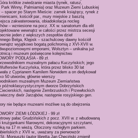
 Góra krótkie zwiedzanie miasta (rynek, ratusz,
 Park Winny, Palmiarnia) oraz Muzeum Ziemi Lubuskiej
 spacer po Starym Mieście: zamek książęcy, rynek z
ienicami, kościół par., mury miejskie z basztą
iejsca zakwaterowania, obiadokolacja nocleg
chów – wzniesione na pocz. XX w. sanatorium dla elit
rojektowane wewnątrz w całości przez mistrza secesji
becnie jeden z większych zespołów dzieł
ynnego Belga, Klępsk – szachulcowy dawny kościół
wnątrz wyjątkowo bogatą polichromią z XVI-XVII w.
 dwupoziomowymi emporami, Wolsztyn – unikalna już
otnicą i muzeum poświęcone kolejnictwu
i DWORY PODLASIA - 89 zł.
rzewodnikiem muzealnym pałacu Kuczyńskich; jego
ulfersów Kuczyńska, która przez blisko 30 lat
ndowała z Cyprianem Kamilem Norwidem a on dedykował
ko 50 utworów, głównie wierszy
ewodnikiem muzealnym Muzeum Ziemiaństwa
 późnoklasycystycznym dworze Dobrzyńskich
Ciecierskich, następnie Zembrzuskich i Przewłockich
wieczny dwór Jarząbów, następnie rosyjskiego gen.
wory nie będące muzeami możliwe są do obejrzenia
i DWORY ZIEMI ŁÓDZKIEJ - 99 zł
trowy pałac Grudzińskich z pocz. XVII w. z wbudowaną
 krużgankami filarowymi, dekoracyjnymi szczytami,
oką na 17 m wieżą. Otoczony rozległym parkiem.
bieńskich z XVII w., uważany za pierwowzór
St. Moniuszki (autor libretta Jan Chęciński zmienił