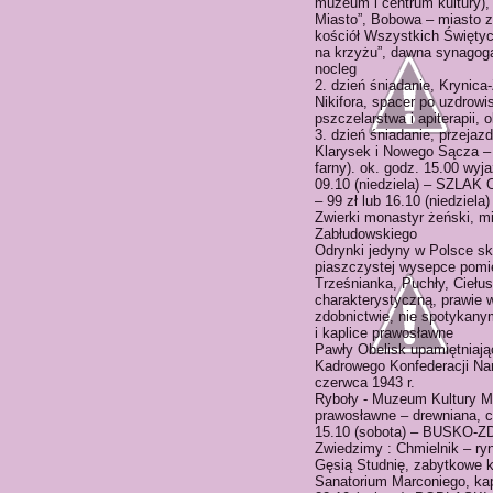
muzeum i centrum kultury),
Miasto”, Bobowa – miasto 
kościół Wszystkich Święty
na krzyżu”, dawna synagoga
nocleg
2. dzień śniadanie, Krynic
Nikifora, spacer po uzdrow
pszczelarstwa i apiterapii, 
3. dzień śniadanie, przeja
Klarysek i Nowego Sącza – 
farny). ok. godz. 15.00 wy
09.10 (niedziela) – SZ
– 99 zł lub 16.10 (niedziela)
Zwierki monastyr żeński, m
Zabłudowskiego
Odrynki jedyny w Polsce ski
piaszczystej wysepce pomi
Trześnianka, Puchły, Ciełus
charakterystyczną, prawie 
zdobnictwie, nie spotykany
i kaplice prawosławne
Pawły Obelisk upamiętniają
Kadrowego Konfederacji Nar
czerwca 1943 r.
Ryboły - Muzeum Kultury Ma
prawosławne – drewniana, c
15.10 (sobota) – BUSKO-Z
Zwiedzimy : Chmielnik – ry
Gęsią Studnię, zabytkowe k
Sanatorium Marconiego, kap