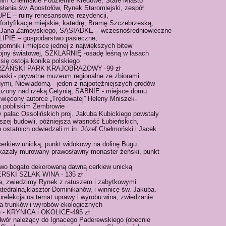
im Chełmskie Podziemie Kredowe, Stare Miasto
słania św. Apostołów, Rynek Staromiejski, zespół
UPE – ruiny renesansowej rezydencji,
rtyfikacje miejskie, katedrę, Bramę Szczebrzeską,
 Jana Zamoyskiego, SĄSIADKĘ – wczesnośredniowieczne
IPIE – gospodarstwo pasieczne,
k i miejsce jednej z największych bitew
wojny światowej, SZKLARNIĘ -osadę leśną w lasach
się ostoja konika polskiego
BURZAŃSKI PARK KRAJOBRAZOWY -99 zł
aski - prywatne muzeum regionalne ze zbiorami
znymi, Niewiadomą - jeden z najpotężniejszych grodów
ożony nad rzeką Cetynią, SABNIE - miejsce domu
więcony autorce „Trędowatej” Heleny Mniszek-
 w pobliskim Zembrowie
pałac Ossolińskich proj. Jakuba Kubickiego powstały
zej budowli, późniejsza własność Łubieńskich,
h ostatnich odwiedzali m.in. Józef Chełmoński i Jacek
erkiew unicką, punkt widokowy na dolinę Bugu.
kazały murowany prawosławny monaster żeński, punkt
owo bogato dekorowaną dawną cerkiew unicką
ERSKI SZLAK WINA - 135 zł
, zwiedzimy Rynek z ratuszem i zabytkowymi
tedralną,klasztor Dominikanów, i winnicę św. Jakuba.
relekcja na temat uprawy i wyrobu wina, zwiedzanie
cja trunków i wyrobów ekologicznych
la) - KRYNICA i OKOLICE-495 zł
ór należący do Ignacego Paderewskiego (obecnie