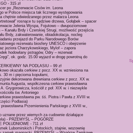
 - 315 zł
acer po „Rezerwacie Cisów im. Leona
go w Polsce miejsca tak licznego występowania
ca chętnie odwiedzanego przez malarza Leona
rtretował” rosnące tu sędziwe drzewa, Gołąbek – spacer
zerwacie Jelenia Wyspa, Fojutowo – dwupoziomowe
– Kanału Brdy i Czerskiej Strugi, możliwość przejścia
u Brdy, zakwaterowanie, obiadokolacja, nocleg
niadaniu przejazd do Parku Narodowego Borów
wiatowego rezerwatu biosfery UNESCO i obejrzenie
raz jeziora Charzykowskiego, Mylof – zapora
odek hodowlany pstrągów, Odry – rezerwat
ręgi”, ok. godz. 15.00 wyjazd w drogę powrotną do
S
K CERKIEWNY NA PODLASIU – 99 zł
kowo okazała cerkiew z pocz. XX w. wzniesiona na
. 30 m i pięcioma kopułami,
zyjnie dekorowana drewniana cerkiew z pocz. XX w.
gmunta Augusta, współczesna cerkiew prawosławna
 A. Grygorowicza, kościół z poł. XIX w. i niezwykle
kościoła św. Antoniego
rkiew prawosławna pw. śś. Piotra i Pawła z XVIII w.
 części Podlasia)
 prawosławna Przemienienia Pańskiego z XVIII w.,
ko uznane przez wiernych za cudownie działające
dziela) - PRZEMYŚL – POGÓRZE
 POŁUDNIOWE - 711 zł
ek Lubomirskich i Potockich, stajnie, wozownię
y zamek magnacki, PRZEMYŚL – Wzgórze Zamkowe