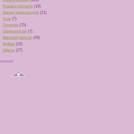
Poranki filmowe
(19)
Przepisy kulinarne
(21)
Sprawy organizacyjne
(7)
Teatr
(70)
Turystyka
(7)
Uśmiechnij się
(49)
Warsztaty twórcze
(15)
Wykład
(27)
Zdjęcia
ponsor