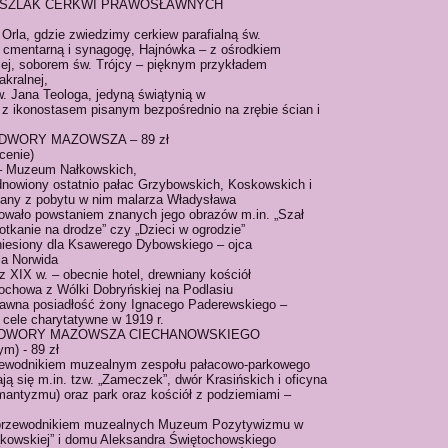
SKI SZLAK CERKWI PRAWOSŁAWNYCH
Orla, gdzie zwiedzimy cerkiew parafialną św.
w cmentarną i synagogę, Hajnówka – z ośrodkiem
iej, soborem św. Trójcy – pięknym przykładem
akralnej,
 Jana Teologa, jedyną świątynią w
z ikonostasem pisanym bezpośrednio na zrębie ścian i
 i DWORY MAZOWSZA – 89 zł
cenie)
– Muzeum Nałkowskich,
nowiony ostatnio pałac Grzybowskich, Koskowskich i
nany z pobytu w nim malarza Władysława
wało powstaniem znanych jego obrazów m.in. „Szał
otkanie na drodze” czy „Dzieci w ogrodzie”
iesiony dla Ksawerego Dybowskiego – ojca
la Norwida
 XIX w. – obecnie hotel, drewniany kościół
ochowa z Wólki Dobryńskiej na Podlasiu
dawna posiadłość żony Ignacego Paderewskiego –
 cele charytatywne w 1919 r.
CE i DWORY MAZOWSZA CIECHANOWSKIEGO
m) - 89 zł
zewodnikiem muzealnym zespołu pałacowo-parkowego
ają się m.in. tzw. „Zameczek”, dwór Krasińskich i oficyna
ntyzmu) oraz park oraz kościół z podziemiami –
 przewodnikiem muzealnych Muzeum Pozytywizmu w
ąkowskiej” i domu Aleksandra Świętochowskiego