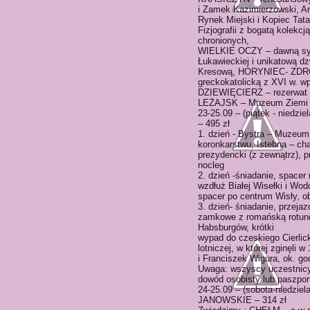
i Zamek Kazimierzowski, Arc
Rynek Miejski i Kopiec Ta
Fizjografii z bogatą kolekc
chronionych,
WIELKIE OCZY – dawną sy
Łukawieckiej i unikatową 
Kresową, HORYNIEC- ZDRÓJ
greckokatolicką z XVI w. 
DZIEWIĘCIERZ – rezerwat pr
LEŻAJSK – Muzeum Ziemi Leż
23-25.09 – (piątek - nie
– 495 zł
1. dzień - Bystra – Muzeum
koronkarstwu, Istebna – ch
prezydencki (z zewnątrz), p
nocleg
2. dzień -śniadanie, spacer
wzdłuż Białej Wisełki i Wo
spacer po centrum Wisły, ob
3. dzień- śniadanie, przeja
zamkowe z romańską rotund
Habsburgów, krótki
wypad do czeskiego Cierlick
lotniczej, w której zginęli w
i Franciszek Wigura, ok. g
Uwaga: wszyscy uczestnic
dowód osobisty lub paszport
24-25.09 – (sobota-niedzi
JANOWSKIE – 314 zł