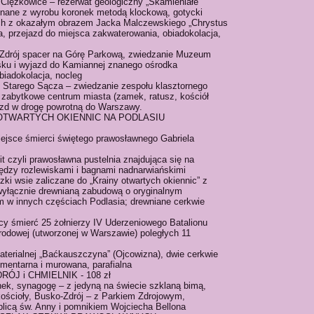
 Ciężkowice – rezerwat geologiczny „Skamieniałe
znane z wyrobu koronek metodą klockową, gotycki
ch z okazałym obrazem Jacka Malczewskiego „Chrystus
, przejazd do miejsca zakwaterowania, obiadokolacja,
a-Zdrój spacer na Górę Parkową, zwiedzanie Muzeum
isku i wyjazd do Kamiannej znanego ośrodka
obiadokolacja, nocleg
zd Starego Sącza – zwiedzanie zespołu klasztornego
zabytkowe centrum miasta (zamek, ratusz, kościół
jazd w drogę powrotną do Warszawy.
LAK OTWARTYCH OKIENNIC NA PODLASIU
iejsce śmierci świętego prawosławnego Gabriela
t czyli prawosławna pustelnia znajdująca się na
ędzy rozlewiskami i bagnami nadnarwiańskimi
zki wsie zaliczane do „Krainy otwartych okiennic” z
wyłącznie drewnianą zabudową o oryginalnym
m w innych częściach Podlasia; drewniane cerkwie
cy śmierć 25 żołnierzy IV Uderzeniowego Batalionu
odowej (utworzonej w Warszawie) poległych 11
terialnej „Baćkauszczyna” (Ojcowizna), dwie cerkwie
mentarna i murowana, parafialna
DRÓJ i CHMIELNIK - 108 zł
nek, synagogę – z jedyną na świecie szklaną bimą,
ościoły, Busko-Zdrój – z Parkiem Zdrojowym,
licą św. Anny i pomnikiem Wojciecha Bellona