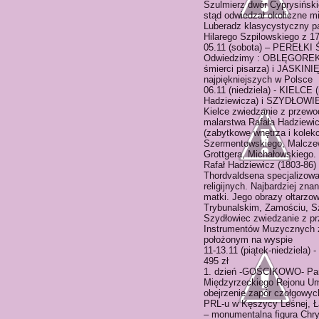
Szulmierz dwór Cyprysiński
stąd odwiedzał okoliczne m
Luberadz klasycystyczny p
Hilarego Szpilowskiego z 17
05.11 (sobota) – PEREŁKI
Odwiedzimy : OBLĘGOREK –
śmierci pisarza) i JASKINI
najpiękniejszych w Polsce
06.11 (niedziela) - KIELCE 
Hadziewicza) i SZYDŁOWIE
Kielce zwiedzanie z przew
malarstwa Rafała Hadziewic
(zabytkowe wnętrza i kolekc
Szermentowskiego, Malczew
Grottgera, Michałowskiego.
Rafał Hadziewicz (1803-86)
Thordvaldsena specjalizował
religijnych. Najbardziej znan
matki. Jego obrazy ołtarzo
Trybunalskim, Zamościu, S
Szydłowiec zwiedzanie z 
Instrumentów Muzycznych z
położonym na wyspie
11-13.11 (piątek-niedziel
495 zł
1. dzień -GOŚCIKOWO- Para
Międzyrzeckiego Rejonu Um
obejrzenie zapór czołgowych
PRL-u w Kęszycy Leśnej, Ł
– monumentalna figura Chry