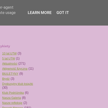
er-agent
rate usage
LEARN MORE
GOT IT
tykiety
(3)
10 lat UTW
(1)
5 lat UTW
(271)
Aktualności
(11)
Aktywność fizyczna
(9)
BIULETYNY
(3)
Brydż
Dyskusyjny klub książki
(30)
(6)
Klub Podróżnika
(8)
Nasza Galeria
(2)
Nasze refleksje
(181)