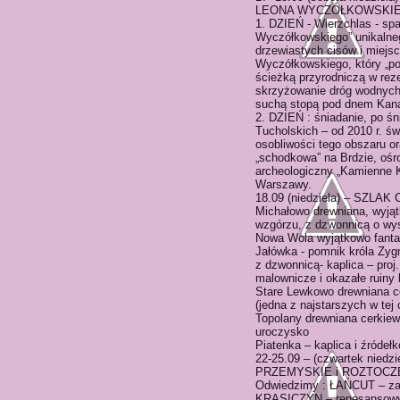
LEONA WYCZÓŁKOWSKIEGO
1. DZIEŃ - Wierzchlas - sp
Wyczółkowskiego” unikalne
drzewiastych cisów i miejs
Wyczółkowskiego, który „po
ścieżką przyrodniczą w re
skrzyżowanie dróg wodnych 
suchą stopą pod dnem Kanał
2. DZIEŃ : śniadanie, po ś
Tucholskich – od 2010 r. ś
osobliwości tego obszaru o
„schodkowa” na Brdzie, ośr
archeologiczny „Kamienne K
Warszawy.
18.09 (niedziela) – SZLA
Michałowo drewniana, wyjąt
wzgórzu, z dzwonnicą o wys
Nowa Wola wyjątkowo fanta
Jałówka - pomnik króla Zy
z dzwonnicą- kaplica – proj.
malownicze i okazałe ruiny 
Stare Lewkowo drewniana ce
(jedna z najstarszych w tej
Topolany drewniana cerkiew
uroczysko
Piatenka – kaplica i źródeł
22-25.09 – (czwartek nie
PRZEMYSKIE i ROZTOCZE
Odwiedzimy : ŁAŃCUT – zam
KRASICZYN – renesansow