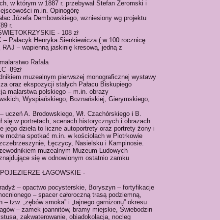
ch, w którym w 1887 r. przebywał Stefan Żeromski i
iejscowości m.in. Opinogórę
ałac Józefa Dembowskiego, wzniesiony wg projektu
89 r.
 ŚWIĘTOKRZYSKIE - 108 zł
 Pałacyk Henryka Sienkiewicza ( w 100 rocznicę
Ę RAJ – wapienną jaskinię kresową, jedną z
(malarstwo Rafała
C -89zł
odnikiem muzealnym pierwszej monograficznej wystawy
za oraz ekspozycji stałych Pałacu Biskupiego
ja malarstwa polskiego – m.in. obrazy
skich, Wyspiańskiego, Boznańskiej, Gierymskiego,
 – uczeń A. Brodowskiego, Wł. Czachórskiego i B.
 się w portretach, scenach historycznych i obrazach
e jego dzieła to liczne autoportrety oraz portrety żony i
we można spotkać m.in. w kościołach w Piotrkowie
zczebrzeszynie, Łęczycy, Nasielsku i Kampinosie.
przewodnikiem muzealnym Muzeum Ludowych
najdujące się w odnowionym ostatnio zamku
a) - POJEZIERZE ŁAGOWSKIE -
dyż – opactwo pocysterskie, Boryszyn – fortyfikacje
ocnionego – spacer całoroczną trasą podziemną,
 – tzw. „zębów smoka” i „tajnego garnizonu” okresu
agów – zamek joannitów, bramy miejskie, Świebodzin
stusa, zakwaterowanie, obiadokolacja, nocleg