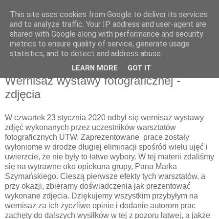
This site uses cookies from Google to deliver its services
UTW Łomianki
and to analyze traffic. Your IP address and user-agent are
shared with Google along with performance and security
metrics to ensure quality of service, generate usage
statistics, and to detect and address abuse.
▼
LEARN MORE
GOT IT
Wernisaż wystawy fotograficznej -
zdjęcia
W czwartek 23 stycznia 2020 odbył się wernisaż wystawy
zdjęć wykonanych przez uczestników warsztatów
fotograficznych UTW. Zaprezentowane prace zostały
wyłoniome w drodze długiej eliminacji spośród wielu ujęć i
uwierzcie, że nie były to łatwe wybory. W tej materii zdaliśmy
się na wytrawne oko opiekuna grupy, Pana Marka
Szymańskiego. Cieszą pierwsze efekty tych warsztatów, a
przy okazji, zbieramy doświadczenia jak prezentować
wykonane zdjęcia. Dziękujemy wszystkim przybyłym na
wernisaż za ich życzliwe opinie i dodanie autorom prac
zachęty do dalszych wysiłków w tej z pozoru łatwej, a jakże