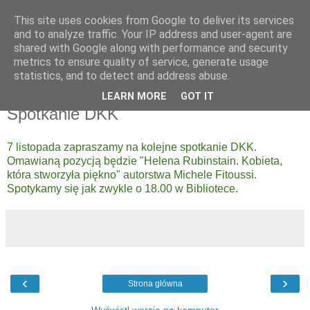
This site uses cookies from Google to deliver its services
UTW Łomianki
and to analyze traffic. Your IP address and user-agent are
shared with Google along with performance and security
metrics to ensure quality of service, generate usage
statistics, and to detect and address abuse.
▼
LEARN MORE
GOT IT
Spotkanie DKK
7 listopada zapraszamy na kolejne spotkanie DKK.
Omawianą pozycją będzie "Helena Rubinstain. Kobieta,
która stworzyła piękno" autorstwa Michele Fitoussi.
Spotykamy się jak zwykle o 18.00 w Bibliotece.
‹
›
Strona główna
Wyświetl wersję na komputer