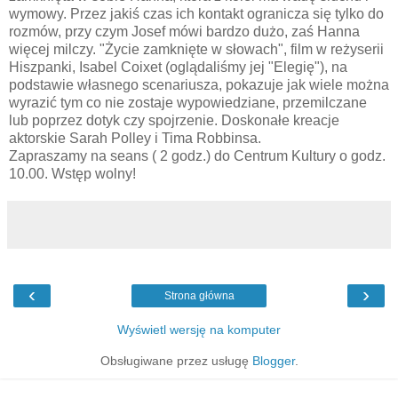
wymowy. Przez jakiś czas ich kontakt ogranicza się tylko do
rozmów, przy czym Josef mówi bardzo dużo, zaś Hanna
więcej milczy. "Życie zamknięte w słowach", film w reżyserii
Hiszpanki, Isabel Coixet (oglądaliśmy jej "Elegię"), na
podstawie własnego scenariusza, pokazuje jak wiele można
wyrazić tym co nie zostaje wypowiedziane, przemilczane
lub poprzez dotyk czy spojrzenie. Doskonałe kreacje
aktorskie Sarah Polley i Tima Robbinsa.
Zapraszamy na seans ( 2 godz.) do Centrum Kultury o godz.
10.00. Wstęp wolny!
‹
›
Strona główna
Wyświetl wersję na komputer
Obsługiwane przez usługę
Blogger
.