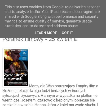
This site uses cookies from Google to deliver its services
UTW Łomianki
and to analyze traffic. Your IP address and user-agent are
shared with Google along with performance and security
metrics to ensure quality of service, generate usage
statistics, and to detect and address abuse.
▼
LEARN MORE
GOT IT
Poranek filmowy - 25 kwietnia
Mamy dla Was poruszający i mądry film o
złożonej relacji dwojga ludzi będących w trudnych
sytuacjach życiowych. Rannym w wypadku na platformie
wiertniczej Josefem, czasowo oślepionym, opiekuje się
zamknięta w sobie Hanna, która z kolei ma wadę słuchu i