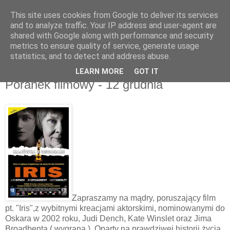
This site uses cookies from Google to deliver its services
UTW Łomianki
and to analyze traffic. Your IP address and user-agent are
shared with Google along with performance and security
metrics to ensure quality of service, generate usage
statistics, and to detect and address abuse.
▼
LEARN MORE
GOT IT
Poranek filmowy - 12 grudnia
Zapraszamy na mądry, poruszający film
pt. "Iris",z wybitnymi kreacjami aktorskimi, nominowanymi do
Oskara w 2002 roku, Judi Dench, Kate Winslet oraz Jima
Broadbenta ( wygrana ). Oparty na prawdziwej historii życia