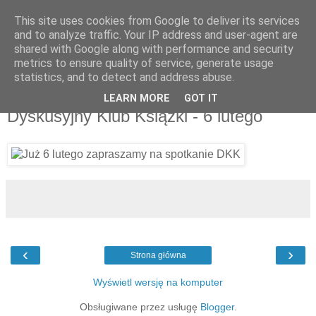
This site uses cookies from Google to deliver its services
UTW Łomianki
and to analyze traffic. Your IP address and user-agent are
shared with Google along with performance and security
metrics to ensure quality of service, generate usage
statistics, and to detect and address abuse.
▼
LEARN MORE
GOT IT
Dyskusyjny Klub Książki - 6 lutego
‹
›
Strona główna
Wyświetl wersję na komputer
Obsługiwane przez usługę
Blogger
.