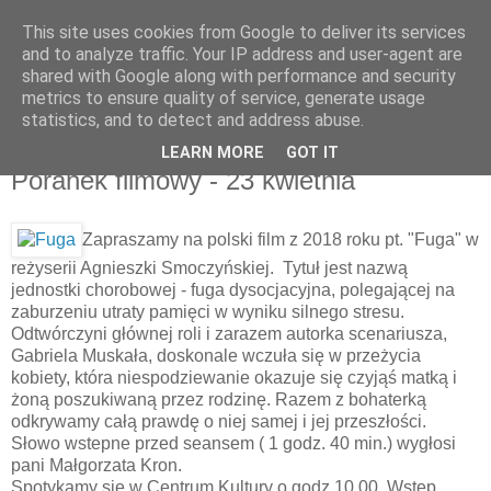
This site uses cookies from Google to deliver its services
UTW Łomianki
and to analyze traffic. Your IP address and user-agent are
shared with Google along with performance and security
metrics to ensure quality of service, generate usage
statistics, and to detect and address abuse.
▼
LEARN MORE
GOT IT
Poranek filmowy - 23 kwietnia
Zapraszamy na polski film z 2018 roku pt. "Fuga" w
reżyserii Agnieszki Smoczyńskiej. Tytuł jest nazwą
jednostki chorobowej - fuga dysocjacyjna, polegającej na
zaburzeniu utraty pamięci w wyniku silnego stresu.
Odtwórczyni głównej roli i zarazem autorka scenariusza,
Gabriela Muskała, doskonale wczuła się w przeżycia
kobiety, która niespodziewanie okazuje się czyjąś matką i
żoną poszukiwaną przez rodzinę. Razem z bohaterką
odkrywamy całą prawdę o niej samej i jej przeszłości.
Słowo wstepne przed seansem ( 1 godz. 40 min.) wygłosi
pani Małgorzata Kron.
Spotykamy sie w Centrum Kultury o godz.10.00. Wstęp