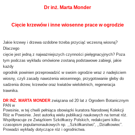
Dr inż. Marta Monder
Cięcie krzewów i inne wiosenne prace w ogrodzie
Jakie krzewy i drzewa ozdobne trzeba przyciąć wczesną wiosną?
Dlaczego
cięcie jest jedną z najważniejszych czynności pielęgnacyjnych? Poza
tym podczas wykładu omówione zostaną podstawowe zabiegi, jakie
każdy
ogrodnik powinien przeprowadzić w swoim ogrodzie wraz z nadejściem
wiosny, czyli zasady nawożenia wiosennego, przygotowanie gleby do
sadzenia drzew, krzewów oraz kwiatów wieloletnich, regeneracja
trawnika.
DR INŻ. MARTA MONDER
związana od 20 lat z Ogrodem Botanicznym
PAN w
Powsinie, w tej chwili pełniąca obowiązki kuratora Narodowej Kolekcji
Róż w Powsinie. Jest autorką wielu publikacji naukowych na temat róż.
Współpracuje ze Związkiem Szkółkarzy Polskich, redakcjami kilku
czasopism popularnonaukowych np. ,,Szkółkarstwo”, ,,Działkowiec”.
Prowadzi wykłady dotyczące róż i ogrodnictwa.