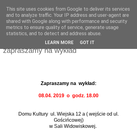
This site uses cookies from Google to deliver its services
UTW Łomianki
and to analyze traffic. Your IP address and user-agent are
shared with Google along with performance and security
metrics to ensure quality of service, generate usage
statistics, and to detect and address abuse.
▼
LEARN MORE
GOT IT
zapraszamy na wykład
Zapraszamy na wykład:
08
.0
4
. 2019
o
godz. 18.00
Domu Kultury ul. Wiejska 12 a ( wejście od ul.
Gościńcowej)
w Sali Widowiskowej.