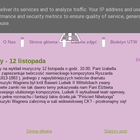
liver its services and to analyze traffic. Your IP address and us
rmance and security metrics to ensure quality of service, gene
buse.
O Nas
Strona główna
Galeria zdjęć
Biuletyn UTW
E
 - 12 listopada
 na wykład muzyczny 12 listopada o godz. 10.00. Pani Izabella
 zaprezentuje twórczość niemieckiego kompozytora Ryszarda
1813-1883 ), jednego z najwybitniejszych twórców dramatu
yki Wagnera był król Bawarii Ludwik II Wittelsbach zwany
wite zamki nie tak dawno temy pokazywała nam Pani Elżbieta
swojego ulubionego kompozytora, Ludwik II wybudował teatr operowy,
pełne rozmachu i fantazji takie dzieła jak "Pirścień Nibelunga"
 muzyki Wagnera zabrzmią w sali widowiskowej CK? - przekonajmy się!
Strona główna
Starszy post