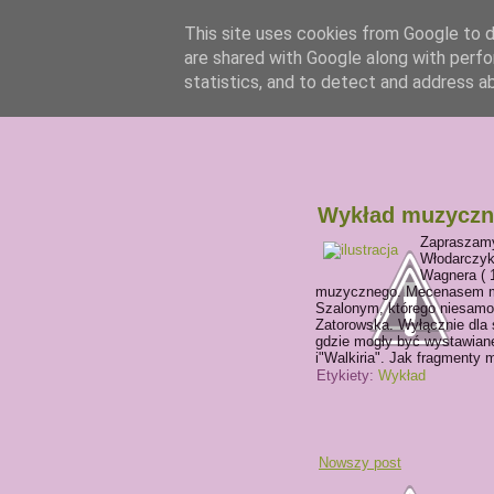
This site uses cookies from Google to de
are shared with Google along with perfo
statistics, and to detect and address a
Wykład muzyczny
Zapraszamy
Włodarczyk
Wagnera ( 
muzycznego. Mecenasem muz
Szalonym, którego niesamo
Zatorowska. Wyłącznie dla 
gdzie mogły być wystawiane 
i"Walkiria". Jak fragmenty
Etykiety:
Wykład
Nowszy post