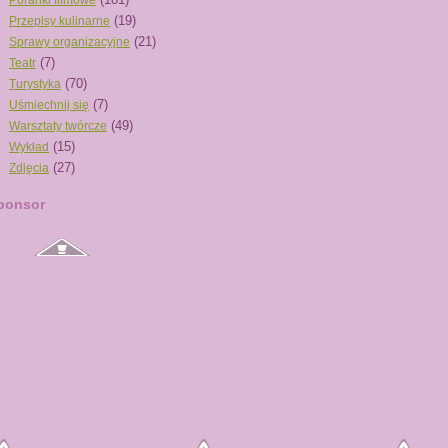
Poranki filmowe
(19)
Przepisy kulinarne
(21)
Sprawy organizacyjne
(7)
Teatr
(70)
Turystyka
(7)
Uśmiechnij się
(49)
Warsztaty twórcze
(15)
Wykład
(27)
Zdjęcia
ponsor