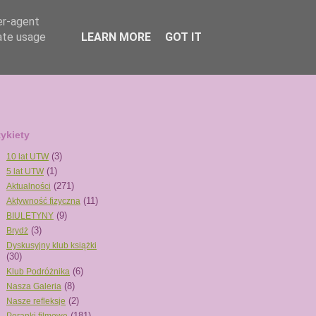
er-agent
rate usage
LEARN MORE
GOT IT
tykiety
(3)
10 lat UTW
(1)
5 lat UTW
(271)
Aktualności
(11)
Aktywność fizyczna
(9)
BIULETYNY
(3)
Brydż
Dyskusyjny klub książki
(30)
(6)
Klub Podróżnika
(8)
Nasza Galeria
(2)
Nasze refleksje
(181)