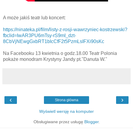
A może jakiś teatr lub koncert:
https://ninateka.pl/film/listy-z-rosji-wawrzyniec-kostrzewski?
fbclid=IwAR3PU6mTsy-rS9mI_dzt-
8CbVjNEwgGxbRT1bIcCfF2t5PzmLsIFXi90sKc
Na Facebooku 13 kwietnia o godz.18.00 Teatr Polonia
pokaże monodram Krystyny Jandy pt."Danuta W."
‹
›
Strona główna
Wyświetl wersję na komputer
Obsługiwane przez usługę
Blogger
.