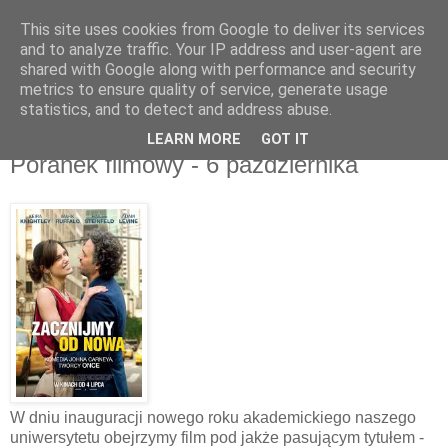
This site uses cookies from Google to deliver its services
UTW Łomianki
and to analyze traffic. Your IP address and user-agent are
shared with Google along with performance and security
metrics to ensure quality of service, generate usage
statistics, and to detect and address abuse.
▼
LEARN MORE
GOT IT
Poranek filmowy - 6 października
W dniu inauguracji nowego roku akademickiego naszego
uniwersytetu obejrzymy film pod jakże pasującym tytułem -