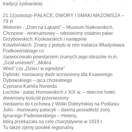
tradycji żydowskiej
21.11(sobota)–PAŁACE, DWORY I SMAKI MAZOWSZA –
79 zł
Wołomin - „Dom na Łąkami” – Muzeum Nałkowskich,
Chrzęsne - renesansowy – odnowiony ostatnio pałac
Grzybowskich, Koskowskich i następnie
Kotarbińskich. Znany z pobytu w nim malarza Władysława
Podkowińskiego co
zaowocowało powstaniem znanych jego obrazów m.in.
„Szał uniesień”, „Mokra
Wieś” czy „Dzieci w ogrodzie”
Dębinki- murowany dwór wzniesiony dla Ksawerego
Dybowskiego – ojca chrzestnego
Cypriana Kamila Norwida
Łochów - pałac Hornowskich z XIX w. – obecnie hotel,
drewniany kościół przeniesiony
niedawno do Łochowa z Wólki Dobryńskiej na Podlasiu
Julin - murowany pałacyk – dawna posiadłość żony
Ignacego Paderewskiego – Heleny,
którą przekazała na cele charytatywne w 1919 r.
Tu także zjemy posiłek regionalny