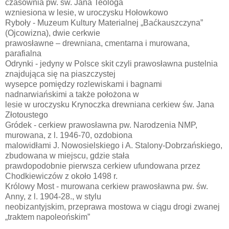
czasownia pw. św. Jana Teologa
wzniesiona w lesie, w uroczysku Hołowkowo
Ryboły - Muzeum Kultury Materialnej „Baćkauszczyna”
(Ojcowizna), dwie cerkwie
prawosławne – drewniana, cmentarna i murowana,
parafialna
Odrynki - jedyny w Polsce skit czyli prawosławna pustelnia
znajdująca się na piaszczystej
wysepce pomiędzy rozlewiskami i bagnami
nadnarwiańskimi a także położona w
lesie w uroczysku Krynoczka drewniana cerkiew św. Jana
Złotoustego
Gródek - cerkiew prawosławna pw. Narodzenia NMP,
murowana, z l. 1946-70, ozdobiona
malowidłami J. Nowosielskiego i A. Stalony-Dobrzańskiego,
zbudowana w miejscu, gdzie stała
prawdopodobnie pierwsza cerkiew ufundowana przez
Chodkiewiczów z około 1498 r.
Królowy Most - murowana cerkiew prawosławna pw. św.
Anny, z l. 1904-28., w stylu
neobizantyjskim, przeprawa mostowa w ciągu drogi zwanej
„traktem napoleońskim”