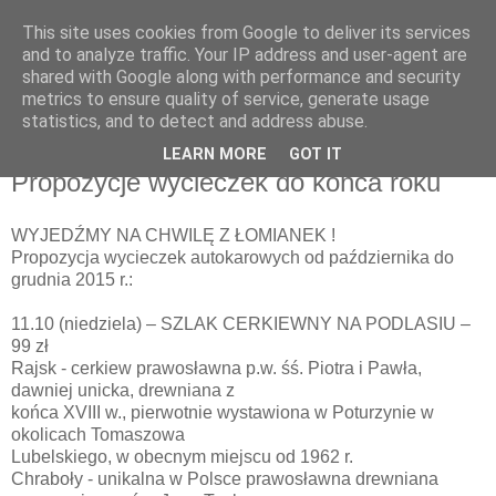
This site uses cookies from Google to deliver its services
UTW Łomianki
and to analyze traffic. Your IP address and user-agent are
shared with Google along with performance and security
metrics to ensure quality of service, generate usage
statistics, and to detect and address abuse.
▼
LEARN MORE
GOT IT
Propozycje wycieczek do końca roku
WYJEDŹMY NA CHWILĘ Z ŁOMIANEK !
Propozycja wycieczek autokarowych od października do
grudnia 2015 r.:
11.10 (niedziela) – SZLAK CERKIEWNY NA PODLASIU –
99 zł
Rajsk - cerkiew prawosławna p.w. śś. Piotra i Pawła,
dawniej unicka, drewniana z
końca XVIII w., pierwotnie wystawiona w Poturzynie w
okolicach Tomaszowa
Lubelskiego, w obecnym miejscu od 1962 r.
Chraboły - unikalna w Polsce prawosławna drewniana