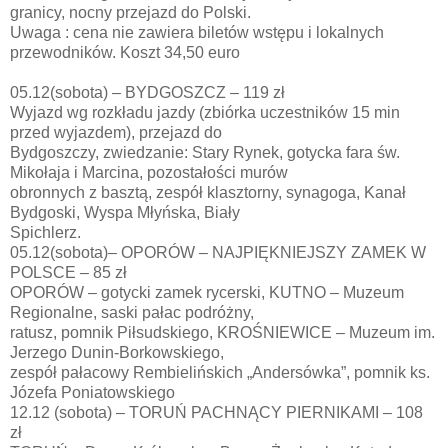
granicy, nocny przejazd do Polski.
Uwaga : cena nie zawiera biletów wstępu i lokalnych
przewodników. Koszt 34,50 euro
05.12(sobota) – BYDGOSZCZ – 119 zł
Wyjazd wg rozkładu jazdy (zbiórka uczestników 15 min
przed wyjazdem), przejazd do
Bydgoszczy, zwiedzanie: Stary Rynek, gotycka fara św.
Mikołaja i Marcina, pozostałości murów
obronnych z basztą, zespół klasztorny, synagoga, Kanał
Bydgoski, Wyspa Młyńska, Biały
Spichlerz.
05.12(sobota)– OPORÓW – NAJPIĘKNIEJSZY ZAMEK W
POLSCE – 85 zł
OPORÓW – gotycki zamek rycerski, KUTNO – Muzeum
Regionalne, saski pałac podróżny,
ratusz, pomnik Piłsudskiego, KROŚNIEWICE – Muzeum im.
Jerzego Dunin-Borkowskiego,
zespół pałacowy Rembielińskich „Andersówka”, pomnik ks.
Józefa Poniatowskiego
12.12 (sobota) – TORUŃ PACHNĄCY PIERNIKAMI – 108
zł