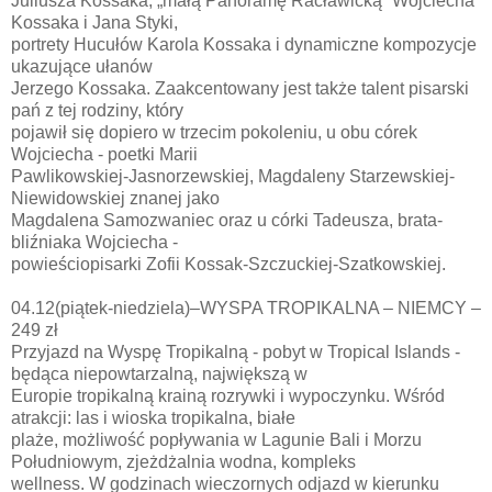
Juliusza Kossaka, „małą Panoramę Racławicką” Wojciecha
Kossaka i Jana Styki,
portrety Hucułów Karola Kossaka i dynamiczne kompozycje
ukazujące ułanów
Jerzego Kossaka. Zaakcentowany jest także talent pisarski
pań z tej rodziny, który
pojawił się dopiero w trzecim pokoleniu, u obu córek
Wojciecha - poetki Marii
Pawlikowskiej-Jasnorzewskiej, Magdaleny Starzewskiej-
Niewidowskiej znanej jako
Magdalena Samozwaniec oraz u córki Tadeusza, brata-
bliźniaka Wojciecha -
powieściopisarki Zofii Kossak-Szczuckiej-Szatkowskiej.
04.12(piątek-niedziela)–WYSPA TROPIKALNA – NIEMCY –
249 zł
Przyjazd na Wyspę Tropikalną - pobyt w Tropical Islands -
będąca niepowtarzalną, największą w
Europie tropikalną krainą rozrywki i wypoczynku. Wśród
atrakcji: las i wioska tropikalna, białe
plaże, możliwość popływania w Lagunie Bali i Morzu
Południowym, zjeżdżalnia wodna, kompleks
wellness. W godzinach wieczornych odjazd w kierunku