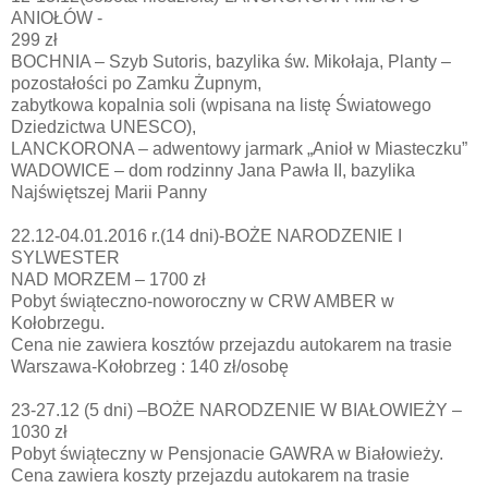
ANIOŁÓW -
299 zł
BOCHNIA – Szyb Sutoris, bazylika św. Mikołaja, Planty –
pozostałości po Zamku Żupnym,
zabytkowa kopalnia soli (wpisana na listę Światowego
Dziedzictwa UNESCO),
LANCKORONA – adwentowy jarmark „Anioł w Miasteczku”
WADOWICE – dom rodzinny Jana Pawła II, bazylika
Najświętszej Marii Panny
22.12-04.01.2016 r.(14 dni)-BOŻE NARODZENIE I
SYLWESTER
NAD MORZEM – 1700 zł
Pobyt świąteczno-noworoczny w CRW AMBER w
Kołobrzegu.
Cena nie zawiera kosztów przejazdu autokarem na trasie
Warszawa-Kołobrzeg : 140 zł/osobę
23-27.12 (5 dni) –BOŻE NARODZENIE W BIAŁOWIEŻY –
1030 zł
Pobyt świąteczny w Pensjonacie GAWRA w Białowieży.
Cena zawiera koszty przejazdu autokarem na trasie