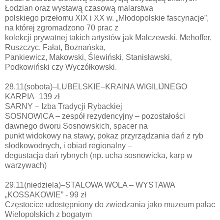
Łodzian oraz wystawą czasową malarstwa
polskiego przełomu XIX i XX w. „Młodopolskie fascynacje”,
na której zgromadzono 70 prac z
kolekcji prywatnej takich artystów jak Malczewski, Mehoffer,
Ruszczyc, Fałat, Boznańska,
Pankiewicz, Makowski, Ślewiński, Stanisławski,
Podkowiński czy Wyczółkowski.
28.11(sobota)–LUBELSKIE–KRAINA WIGILIJNEGO
KARPIA–139 zł
SARNY – Izba Tradycji Rybackiej
SOSNOWICA – zespół rezydencyjny – pozostałości
dawnego dworu Sosnowskich, spacer na
punkt widokowy na stawy, pokaz przyrządzania dań z ryb
słodkowodnych, i obiad regionalny –
degustacja dań rybnych (np. ucha sosnowicka, karp w
warzywach)
29.11(niedziela)–STALOWA WOLA – WYSTAWA
„KOSSAKOWIE” - 99 zł
Częstocice udostępniony do zwiedzania jako muzeum pałac
Wielopolskich z bogatym