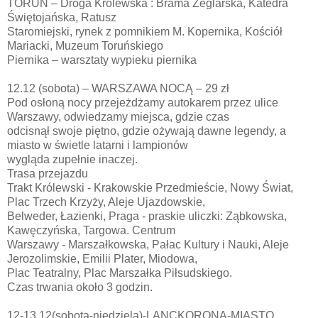
TORUŃ – Droga Królewska : Brama Żeglarska, Katedra
Świętojańska, Ratusz
Staromiejski, rynek z pomnikiem M. Kopernika, Kościół
Mariacki, Muzeum Toruńskiego
Piernika – warsztaty wypieku piernika
12.12 (sobota) – WARSZAWA NOCĄ – 29 zł
Pod osłoną nocy przejeżdżamy autokarem przez ulice
Warszawy, odwiedzamy miejsca, gdzie czas
odcisnął swoje piętno, gdzie ożywają dawne legendy, a
miasto w świetle latarni i lampionów
wygląda zupełnie inaczej.
Trasa przejazdu
Trakt Królewski - Krakowskie Przedmieście, Nowy Świat,
Plac Trzech Krzyży, Aleje Ujazdowskie,
Belweder, Łazienki, Praga - praskie uliczki: Ząbkowska,
Kawęczyńska, Targowa. Centrum
Warszawy - Marszałkowska, Pałac Kultury i Nauki, Aleje
Jerozolimskie, Emilii Plater, Miodowa,
Plac Teatralny, Plac Marszałka Piłsudskiego.
Czas trwania około 3 godzin.
12-13.12(sobota-niedziela)-LANCKORONA-MIASTO