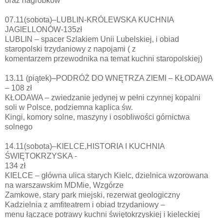
oraz nagrobków
07.11(sobota)–LUBLIN-KRÓLEWSKA KUCHNIA
JAGIELLONÓW-135zł
LUBLIN – spacer Szlakiem Unii Lubelskiej, i obiad
staropolski trzydaniowy z napojami ( z
komentarzem przewodnika na temat kuchni staropolskiej)
13.11 (piątek)–PODRÓŻ DO WNĘTRZA ZIEMI – KŁODAWA
– 108 zł
KŁODAWA – zwiedzanie jedynej w pełni czynnej kopalni
soli w Polsce, podziemna kaplica św.
Kingi, komory solne, maszyny i osobliwości górnictwa
solnego
14.11(sobota)–KIELCE,HISTORIA I KUCHNIA
ŚWIĘTOKRZYSKA -
134 zł
KIELCE – główna ulica starych Kielc, dzielnica wzorowana
na warszawskim MDMie, Wzgórze
Zamkowe, stary park miejski, rezerwat geologiczny
Kadzielnia z amfiteatrem i obiad trzydaniowy –
menu łączące potrawy kuchni świętokrzyskiej i kieleckiej