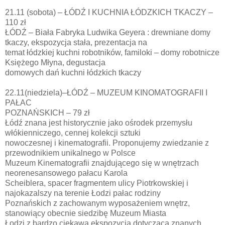
21.11 (sobota) – ŁÓDŹ I KUCHNIA ŁÓDZKICH TKACZY –
110 zł
ŁÓDŹ – Biała Fabryka Ludwika Geyera : drewniane domy
tkaczy, ekspozycja stała, prezentacja na
temat łódzkiej kuchni robotników, familoki – domy robotnicze
Księżego Młyna, degustacja
domowych dań kuchni łódzkich tkaczy
22.11(niedziela)–ŁÓDŹ – MUZEUM KINOMATOGRAFII I
PAŁAC
POZNAŃSKICH – 79 zł
Łódź znana jest historycznie jako ośrodek przemysłu
włókienniczego, cennej kolekcji sztuki
nowoczesnej i kinematografii. Proponujemy zwiedzanie z
przewodnikiem unikalnego w Polsce
Muzeum Kinematografii znajdującego się w wnętrzach
neorenesansowego pałacu Karola
Scheiblera, spacer fragmentem ulicy Piotrkowskiej i
najokazalszy na terenie Łodzi pałac rodziny
Poznańskich z zachowanym wyposażeniem wnętrz,
stanowiący obecnie siedzibę Muzeum Miasta
Łodzi z bardzo ciekawą ekspozycją dotyczącą znanych