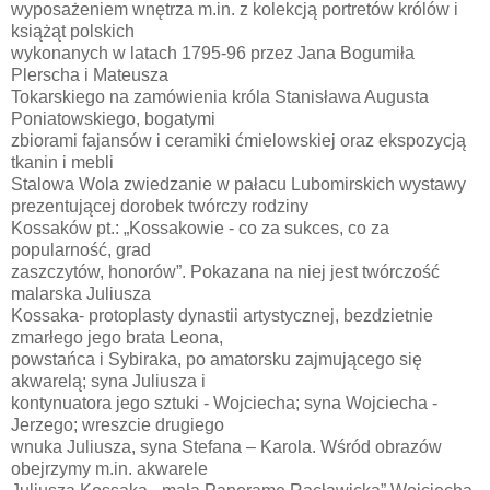
wyposażeniem wnętrza m.in. z kolekcją portretów królów i
książąt polskich
wykonanych w latach 1795-96 przez Jana Bogumiła
Plerscha i Mateusza
Tokarskiego na zamówienia króla Stanisława Augusta
Poniatowskiego, bogatymi
zbiorami fajansów i ceramiki ćmielowskiej oraz ekspozycją
tkanin i mebli
Stalowa Wola zwiedzanie w pałacu Lubomirskich wystawy
prezentującej dorobek twórczy rodziny
Kossaków pt.: „Kossakowie - co za sukces, co za
popularność, grad
zaszczytów, honorów”. Pokazana na niej jest twórczość
malarska Juliusza
Kossaka- protoplasty dynastii artystycznej, bezdzietnie
zmarłego jego brata Leona,
powstańca i Sybiraka, po amatorsku zajmującego się
akwarelą; syna Juliusza i
kontynuatora jego sztuki - Wojciecha; syna Wojciecha -
Jerzego; wreszcie drugiego
wnuka Juliusza, syna Stefana – Karola. Wśród obrazów
obejrzymy m.in. akwarele