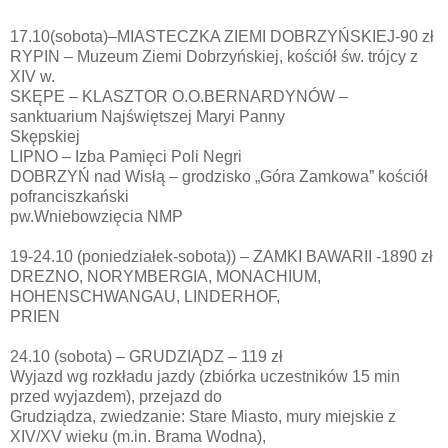
17.10(sobota)–MIASTECZKA ZIEMI DOBRZYŃSKIEJ-90 zł
RYPIN – Muzeum Ziemi Dobrzyńskiej, kościół św. trójcy z
XIV w.
SKĘPE – KLASZTOR O.O.BERNARDYNÓW –
sanktuarium Najświętszej Maryi Panny
Skępskiej
LIPNO – Izba Pamięci Poli Negri
DOBRZYŃ nad Wisłą – grodzisko „Góra Zamkowa” kościół
pofranciszkański
pw.Wniebowzięcia NMP
19-24.10 (poniedziałek-sobota)) – ZAMKI BAWARII -1890 zł
DREZNO, NORYMBERGIA, MONACHIUM,
HOHENSCHWANGAU, LINDERHOF,
PRIEN
24.10 (sobota) – GRUDZIĄDZ – 119 zł
Wyjazd wg rozkładu jazdy (zbiórka uczestników 15 min
przed wyjazdem), przejazd do
Grudziądza, zwiedzanie: Stare Miasto, mury miejskie z
XIV/XV wieku (m.in. Brama Wodna),