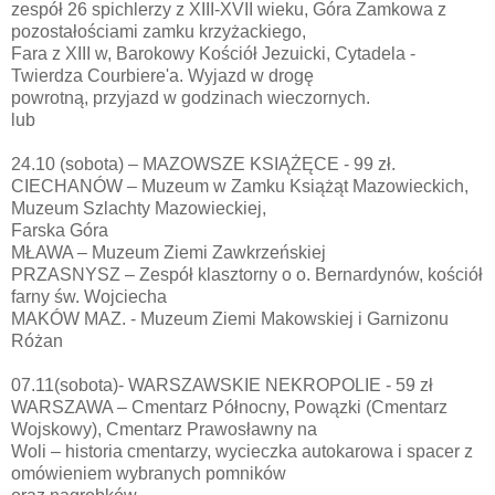
zespół 26 spichlerzy z XIII-XVII wieku, Góra Zamkowa z
pozostałościami zamku krzyżackiego,
Fara z XIII w, Barokowy Kościół Jezuicki, Cytadela -
Twierdza Courbiere'a. Wyjazd w drogę
powrotną, przyjazd w godzinach wieczornych.
lub
24.10 (sobota) – MAZOWSZE KSIĄŻĘCE - 99 zł.
CIECHANÓW – Muzeum w Zamku Książąt Mazowieckich,
Muzeum Szlachty Mazowieckiej,
Farska Góra
MŁAWA – Muzeum Ziemi Zawkrzeńskiej
PRZASNYSZ – Zespół klasztorny o o. Bernardynów, kościół
farny św. Wojciecha
MAKÓW MAZ. - Muzeum Ziemi Makowskiej i Garnizonu
Różan
07.11(sobota)- WARSZAWSKIE NEKROPOLIE - 59 zł
WARSZAWA – Cmentarz Północny, Powązki (Cmentarz
Wojskowy), Cmentarz Prawosławny na
Woli – historia cmentarzy, wycieczka autokarowa i spacer z
omówieniem wybranych pomników