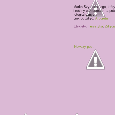
Marka Szymańskiego, który 
i rośliny w Arboretum, a po
fotograficznych.
Link do zdjęć:
Arboretum
Etykiety:
Turystyka
,
Zdjęci
Nowszy post