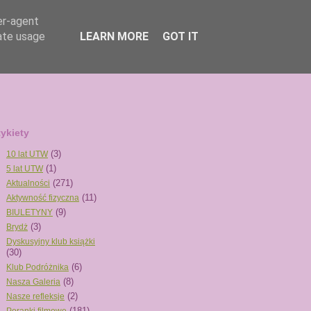
er-agent
rate usage
LEARN MORE
GOT IT
tykiety
(3)
10 lat UTW
(1)
5 lat UTW
(271)
Aktualności
(11)
Aktywność fizyczna
(9)
BIULETYNY
(3)
Brydż
Dyskusyjny klub książki
(30)
(6)
Klub Podróżnika
(8)
Nasza Galeria
(2)
Nasze refleksje
(181)