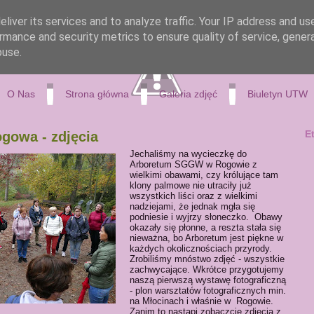
liver its services and to analyze traffic. Your IP address and us
rmance and security metrics to ensure quality of service, gene
buse.
O Nas
Strona główna
Galeria zdjęć
Biuletyn UTW
E
gowa - zdjęcia
Jechaliśmy na wycieczkę do
Arboretum SGGW w Rogowie z
wielkimi obawami, czy królujące tam
klony palmowe nie utraciły już
wszystkich liści oraz z wielkimi
nadziejami, że jednak mgła się
podniesie i wyjrzy słoneczko. Obawy
okazały się płonne, a reszta stała się
nieważna, bo Arboretum jest piękne w
każdych okolicznościach przyrody.
Zrobiliśmy mnóstwo zdjęć - wszystkie
zachwycające. Wkrótce przygotujemy
naszą pierwszą wystawę fotograficzną
- plon warsztatów fotograficznych min.
na Młocinach i właśnie w Rogowie.
Zanim to nastąpi zobaczcie zdjęcia z