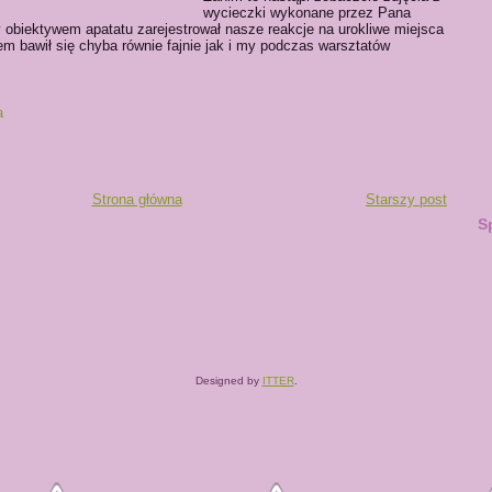
wycieczki wykonane przez Pana
obiektywem apatatu zarejestrował nasze reakcje na urokliwe miejsca
tem bawił się chyba równie fajnie jak i my podczas warsztatów
a
Strona główna
Starszy post
S
Designed by
ITTER
.