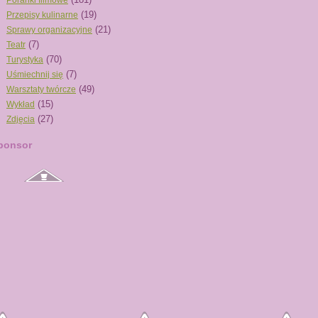
Poranki filmowe
(19)
Przepisy kulinarne
(21)
Sprawy organizacyjne
(7)
Teatr
(70)
Turystyka
(7)
Uśmiechnij się
(49)
Warsztaty twórcze
(15)
Wykład
(27)
Zdjęcia
ponsor