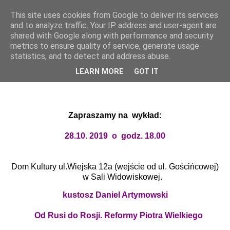
This site uses cookies from Google to deliver its services
UTW Łomianki
and to analyze traffic. Your IP address and user-agent are
shared with Google along with performance and security
metrics to ensure quality of service, generate usage
statistics, and to detect and address abuse.
▼
LEARN MORE
GOT IT
Zapraszamy na wykład:
2
8
.10. 2019 o godz. 18.00
Dom Kultury ul.Wiejska 12a (wejście od ul. Gościńcowej)
w Sali Widowiskowej.
kustosz Daniel Artymowski
Od Rusi do Rosji. Reformy Piotra Wielkiego