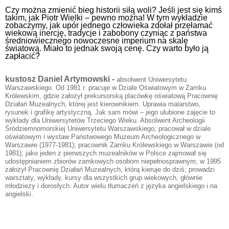
Czy można zmienić bieg historii siłą woli? Jeśli jest się kimś
takim, jak Piotr Wielki – pewno można! W tym wykładzie
zobaczymy, jak upór jednego człowieka zdołał przełamać
wiekową inercję, tradycje i zabobony czyniąc z państwa
średniowiecznego nowoczesne imperium na skalę
światową. Miało to jednak swoją cenę. Czy warto było ją
zapłacić?
kustosz Daniel Artymowski -
absolwent Uniwersytetu
Warszawskiego. Od 1981 r. pracuje w Dziale Oświatowym w Zamku
Królewskim, gdzie założył prekursorską placówkę oświatową Pracownię
Działań Muzealnych, której jest kierownikiem. Uprawia malarstwo,
rysunek i grafikę artystyczną. Jak sam mówi – jego ulubione zajęcie to
wykłady dla Uniwersytetów Trzeciego Wieku. Absolwent Archeologii
Śródziemnomorskiej Uniwersytetu Warszawskiego; pracował w dziale
oświatowym i wystaw Państwowego Muzeum Archeologicznego w
Warszawie (1977-1981); pracownik Zamku Królewskiego w Warszawie (od
1981); jako jeden z pierwszych muzealników w Polsce zajmował się
udostępnianiem zbiorów zamkowych osobom niepełnosprawnym; w 1995
założył Pracownię Działań Muzealnych, którą kieruje do dziś; prowadzi
warsztaty, wykłady, kursy dla wszystkich grup wiekowych, głównie
młodzieży i dorosłych. Autor wielu tłumaczeń z języka angielskiego i na
angielski.