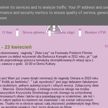
liver its services and to analyze traffic. Your IP address and us
rmance and security metrics to ensure quality of service, gene
buse.
O Nas
Strona główna
Galeria zdjęć
Biuletyn UTW
E
 - 23 kwiecień
 uhonorowany nagrodą " Złote Lwy" na Festiwalu Polskich Filmów
azem za debiut reżyserski dla Bartosza Konopki w 2011 roku, pt." Lęk
 do poprzedniego porusza tematykę skomplikowanych relacji ojca z
k zawsze o godz. 10.00 w Domu Kultury.
 jest Wam już znane dzięki nominacji do nagrody Oskara w 2010 roku
 Królik po berlińsku". " Lęk wysokości" jest jego debiutem fabularnym
dzo osobistym, pełnym autentycznych i silnych emocji. Zobaczymy dwie
 ; Marcina Dorocińskiego, o którego kunszcie nikogo nie trzeba
szystkim Krzysztofa Stroińskiego w roli chorego na schizofrenię
 skrywanych obaw i lęków ojca popadającego w szaleństwo, ale też i
 całym pędzie ku karierze nie zwariować i nie zostać odrzuconym
wo. Trudno mi w skrócie opisać całą złożoność problematyki tego filmu
 na wspólnej projekcji i być może dyskusji po filmie.