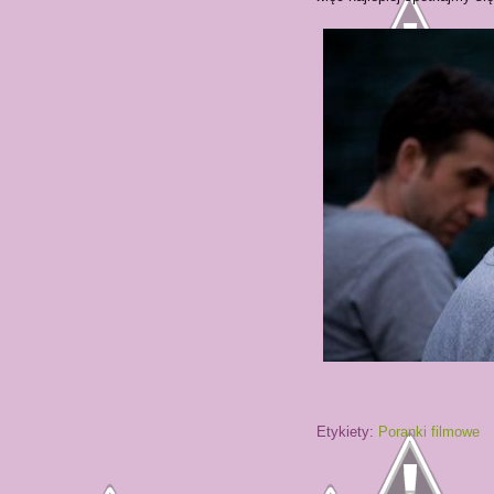
opracował
Etykiety:
Poranki filmowe