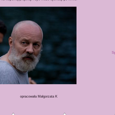
S
a Małgorzata K