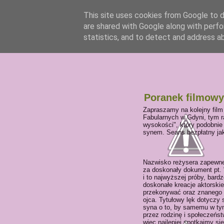
This site uses cookies from Google to de
are shared with Google along with perfo
statistics, and to detect and address a
Poranek filmowy
Zapraszamy na kolejny film
Fabularnych w Gdyni, tym r
wysokości", który podobnie
synem. Seans bezpłatny ja
Nazwisko reżysera zapewne
za doskonały dokument pt. "
i to najwyższej próby, bar
doskonałe kreacje aktorskie
przekonywać oraz znanego w
ojca. Tytułowy lęk dotyczy
syna o to, by samemu w tym
przez rodzinę i społeczeńst
więc najlepiej spotkajmy się