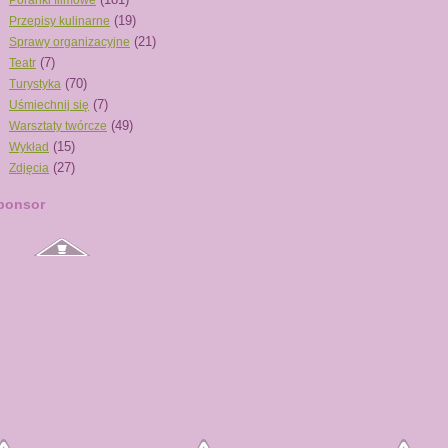
Poranki filmowe
(19)
Przepisy kulinarne
(21)
Sprawy organizacyjne
(7)
Teatr
(70)
Turystyka
(7)
Uśmiechnij się
(49)
Warsztaty twórcze
(15)
Wykład
(27)
Zdjęcia
ponsor