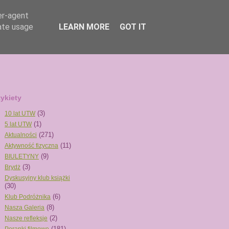
er-agent
rate usage
LEARN MORE
GOT IT
tykiety
(3)
10 lat UTW
(1)
5 lat UTW
(271)
Aktualności
(11)
Aktywność fizyczna
(9)
BIULETYNY
(3)
Brydż
Dyskusyjny klub książki
(30)
(6)
Klub Podróżnika
(8)
Nasza Galeria
(2)
Nasze refleksje
(181)