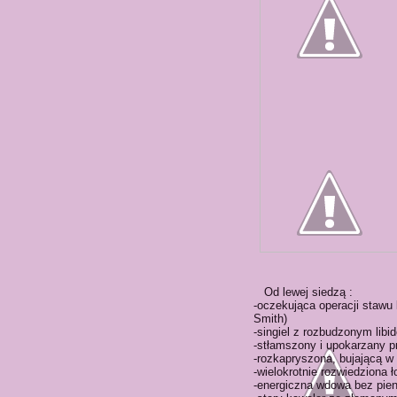
Od lewej siedzą :
-oczekująca operacji stawu
Smith)
-singiel z rozbudzonym libi
-stłamszony i upokarzany pr
-rozkapryszona, bujającą w
-wielokrotnie rozwiedziona 
-energiczna wdowa bez pien