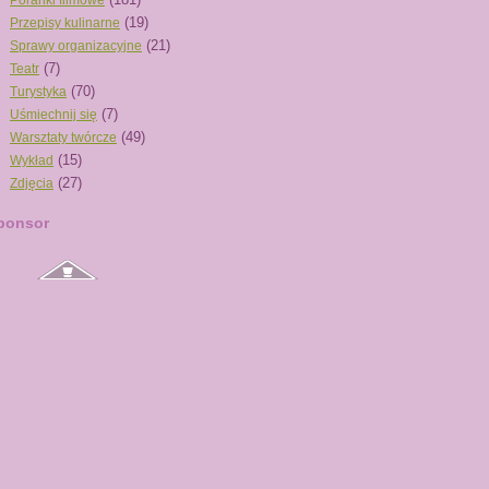
Poranki filmowe
(19)
Przepisy kulinarne
(21)
Sprawy organizacyjne
(7)
Teatr
(70)
Turystyka
(7)
Uśmiechnij się
(49)
Warsztaty twórcze
(15)
Wykład
(27)
Zdjęcia
ponsor