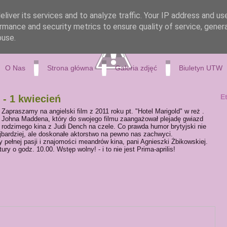
liver its services and to analyze traffic. Your IP address and us
rmance and security metrics to ensure quality of service, gene
buse.
O Nas
Strona główna
Galeria zdjęć
Biuletyn UTW
E
- 1 kwiecień
Zapraszamy na angielski film z 2011 roku pt. "Hotel Marigold" w reż .
Johna Maddena, który do swojego filmu zaangażował plejadę gwiazd
rodzimego kina z Judi Dench na czele. Co prawda humor brytyjski nie
jbardziej, ale doskonałe aktorstwo na pewno nas zachwyci.
ełnej pasji i znajomości meandrów kina, pani Agnieszki Żbikowskiej.
y o godz. 10.00. Wstęp wolny! - i to nie jest Prima-aprilis!