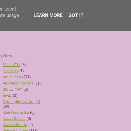
er-agent
rate usage
LEARN MORE
GOT IT
tykiety
(3)
10 lat UTW
(1)
5 lat UTW
(271)
Aktualności
(11)
Aktywność fizyczna
(9)
BIULETYNY
(3)
Brydż
Dyskusyjny klub książki
(30)
(6)
Klub Podróżnika
(8)
Nasza Galeria
(2)
Nasze refleksje
(181)