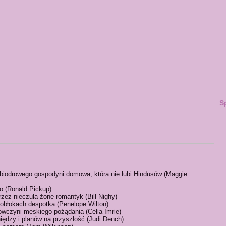
S
 biodrowego gospodyni domowa, która nie lubi Hindusów (Maggie
do (Ronald Pickup)
zez nieczułą żonę romantyk (Bill Nighy)
 obłokach despotka (Penelope Wilton)
łowczyni męskiego pożądania (Celia Imrie)
iędzy i planów na przyszłość (Judi Dench)