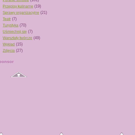
Poranki filmowe
(19)
Przepisy kulinarne
(21)
Sprawy organizacyjne
(7)
Teatr
(70)
Turystyka
(7)
Uśmiechnij się
(49)
Warsztaty twórcze
(15)
Wykład
(27)
Zdjęcia
ponsor