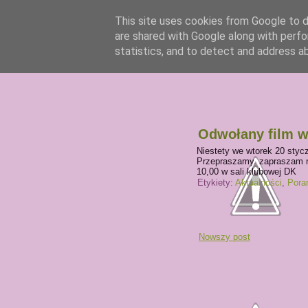
This site uses cookies from Google to de
are shared with Google along with perfo
statistics, and to detect and address a
Odwołany film w
Niestety we wtorek 20 styc
Przepraszamy. zapraszam na
10,00 w sali klubowej DK
Etykiety:
Aktualności
,
Pora
Nowszy post