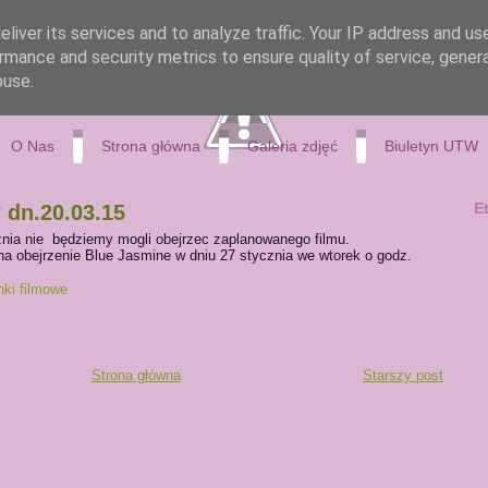
liver its services and to analyze traffic. Your IP address and us
rmance and security metrics to ensure quality of service, gene
buse.
O Nas
Strona główna
Galeria zdjęć
Biuletyn UTW
E
 dn.20.03.15
znia nie będziemy mogli obejrzec zaplanowanego filmu.
 obejrzenie Blue Jasmine w dniu 27 stycznia we wtorek o godz.
nki filmowe
Strona główna
Starszy post