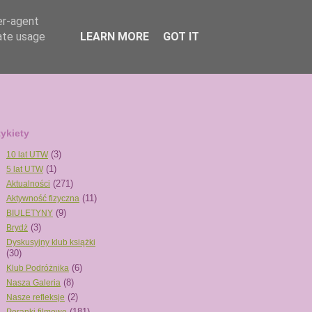
er-agent
rate usage
LEARN MORE
GOT IT
tykiety
(3)
10 lat UTW
(1)
5 lat UTW
(271)
Aktualności
(11)
Aktywność fizyczna
(9)
BIULETYNY
(3)
Brydż
Dyskusyjny klub książki
(30)
(6)
Klub Podróżnika
(8)
Nasza Galeria
(2)
Nasze refleksje
(181)