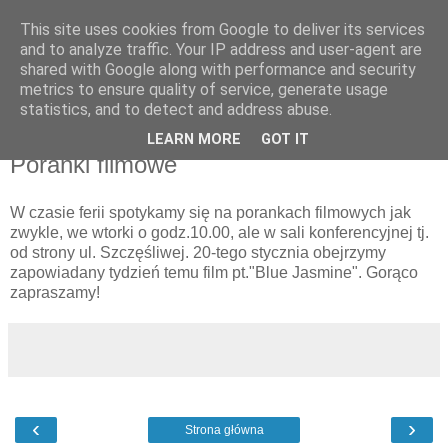
This site uses cookies from Google to deliver its services
UTW Łomianki
and to analyze traffic. Your IP address and user-agent are
shared with Google along with performance and security
metrics to ensure quality of service, generate usage
statistics, and to detect and address abuse.
▼
LEARN MORE
GOT IT
Poranki filmowe
W czasie ferii spotykamy się na porankach filmowych jak
zwykle, we wtorki o godz.10.00, ale w sali konferencyjnej tj.
od strony ul. Szczęśliwej. 20-tego stycznia obejrzymy
zapowiadany tydzień temu film pt."Blue Jasmine". Gorąco
zapraszamy!
‹
›
Strona główna