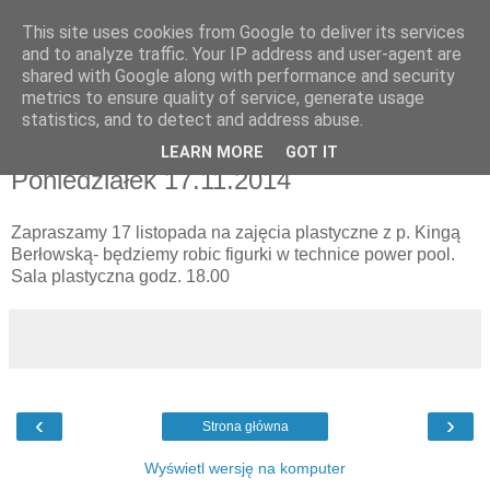
This site uses cookies from Google to deliver its services
UTW Łomianki
and to analyze traffic. Your IP address and user-agent are
shared with Google along with performance and security
metrics to ensure quality of service, generate usage
statistics, and to detect and address abuse.
▼
LEARN MORE
GOT IT
Poniedziałek 17.11.2014
Zapraszamy 17 listopada na zajęcia plastyczne z p. Kingą
Berłowską- będziemy robic figurki w technice power pool.
Sala plastyczna godz. 18.00
‹
›
Strona główna
Wyświetl wersję na komputer