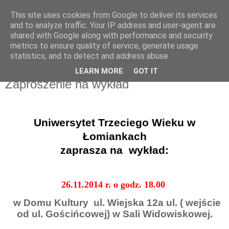
This site uses cookies from Google to deliver its services
UTW Łomianki
and to analyze traffic. Your IP address and user-agent are
shared with Google along with performance and security
metrics to ensure quality of service, generate usage
statistics, and to detect and address abuse.
▼
LEARN MORE
GOT IT
Zaproszenie na wykład
Uniwersytet Trzeciego Wieku w
Łomiankach
zaprasza na
wykład:
26
.11.2014 r. o godz. 18.00
w Domu Kultury
ul. Wiejska 12a ul. ( wejście
od ul. Gościńcowej) w Sali Widowiskowej.