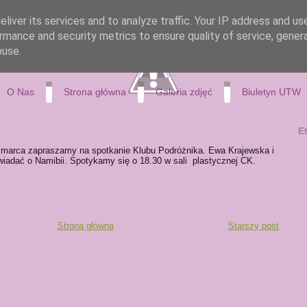
liver its services and to analyze traffic. Your IP address and us
rmance and security metrics to ensure quality of service, gene
buse.
O Nas
Strona główna
Galeria zdjęć
Biuletyn UTW
E
4 marca zapraszamy na spotkanie Klubu Podróżnika. Ewa Krajewska i
adać o Namibii. Spotykamy się o 18.30 w sali plastycznej CK.
Strona główna
Starszy post